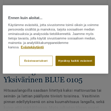
Ennen kuin aloitat...
Käytämme evästeitä, jotta sivustomme toimii oikein ja voimme
personoida sisältöä ja mainoksia, tarjota sosiaalisen median
ominaisuuksia ja analysoida tietoliikennettä. Jaamme myös
tietoja tavasta, jolla käytät sivustoamme sosiaalisen median,
Katso kaikki kuosit - NCS ja LRV (1096)
mainonta- ja analytiikkakumppaneidemme
kanssa.
Evästekäytäntö
Hitsauslangat
Hitsauslangat - Homogeeniset
Evästeasetukset
Hyväksy kaikki evästeet
& heterogeeniset muovimatot -
Yksivärinen BLUE 0105
Hitsauslangoilla saadaan liitettyä kaksi mattovuotaa tai
seinän- ja lattian päällyste tiiviisti toisiinsa. Vesitiiviin
pinnan edellytyksenä on aina kuumahitsaus langalla, sekä
kuiva- että märkätiloissa. Myös julkisten tilojen suuret