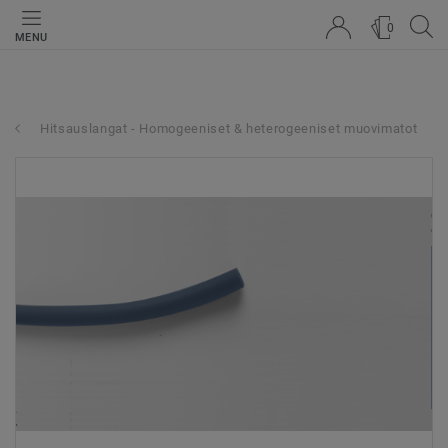
0
MENU
Hitsauslangat - Homogeeniset & heterogeeniset muovimatot