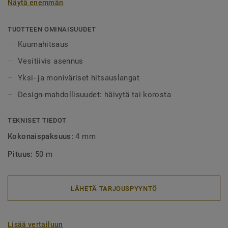
Näytä enemmän
alueet tulee aina lankahitsata. Hitsatut saumat myös
helpottavat puhtaanapitoa, sillä lika ei pääse kertymään
rakoihin. Hitsauslankoja on saatavilla yksi- tai
TUOTTEEN OMINAISUUDET
monivärisenä, joko häivyttämään saumakohdat tai
Kuumahitsaus
tyylikkäästi korostamaan niitä.
Vesitiivis asennus
Yksi- ja moniväriset hitsauslangat
Design-mahdollisuudet: häivytä tai korosta
TEKNISET TIEDOT
Kokonaispaksuus:
4 mm
Pituus:
50 m
LÄHETÄ TARJOUSPYYNTÖ
Lisää vertailuun