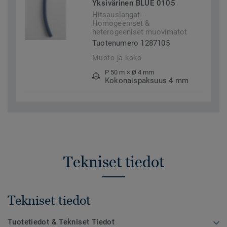
Yksivärinen BLUE 0105
Hitsauslangat -
Homogeeniset &
heterogeeniset muovimatot
Tuotenumero 1287105
Muoto ja koko
P 50 m × Ø 4 mm
Kokonaispaksuus 4 mm
Tekniset tiedot
Tekniset tiedot
Tuotetiedot & Tekniset Tiedot