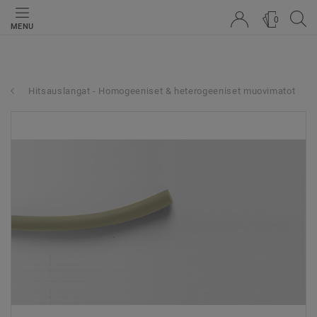
0
MENU
Hitsauslangat - Homogeeniset & heterogeeniset muovimatot