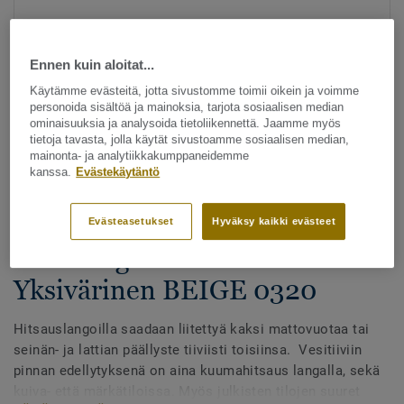
Ennen kuin aloitat...
Käytämme evästeitä, jotta sivustomme toimii oikein ja voimme
personoida sisältöä ja mainoksia, tarjota sosiaalisen median
ominaisuuksia ja analysoida tietoliikennettä. Jaamme myös
tietoja tavasta, jolla käytät sivustoamme sosiaalisen median,
Katso kaikki kuosit - NCS ja LRV (1096)
mainonta- ja analytiikkakumppaneidemme
kanssa.
Evästekäytäntö
Hitsauslangat
Hitsauslangat - Homogeeniset
Evästeasetukset
Hyväksy kaikki evästeet
& heterogeeniset muovimatot -
Yksivärinen BEIGE 0320
Hitsauslangoilla saadaan liitettyä kaksi mattovuotaa tai
seinän- ja lattian päällyste tiiviisti toisiinsa. Vesitiiviin
pinnan edellytyksenä on aina kuumahitsaus langalla, sekä
kuiva- että märkätiloissa. Myös julkisten tilojen suuret