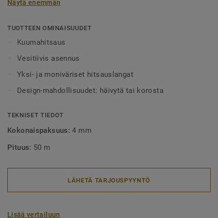
Näytä enemmän
alueet tulee aina lankahitsata. Hitsatut saumat myös
helpottavat puhtaanapitoa, sillä lika ei pääse kertymään
rakoihin. Hitsauslankoja on saatavilla yksi- tai
TUOTTEEN OMINAISUUDET
monivärisenä, joko häivyttämään saumakohdat tai
Kuumahitsaus
tyylikkäästi korostamaan niitä.
Vesitiivis asennus
Yksi- ja moniväriset hitsauslangat
Design-mahdollisuudet: häivytä tai korosta
TEKNISET TIEDOT
Kokonaispaksuus:
4 mm
Pituus:
50 m
LÄHETÄ TARJOUSPYYNTÖ
Lisää vertailuun