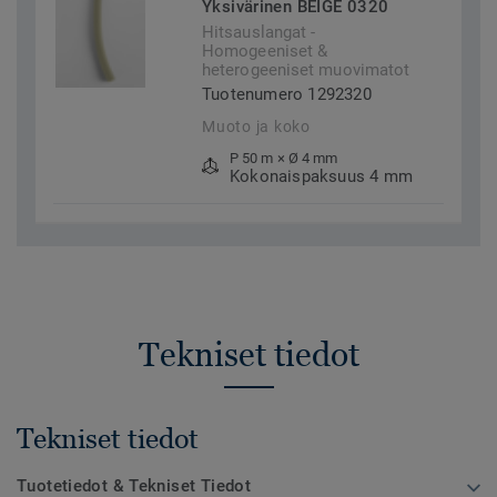
Yksivärinen BEIGE 0320
Hitsauslangat -
Homogeeniset &
heterogeeniset muovimatot
Tuotenumero 1292320
Muoto ja koko
P 50 m × Ø 4 mm
Kokonaispaksuus 4 mm
Tekniset tiedot
Tekniset tiedot
Tuotetiedot & Tekniset Tiedot