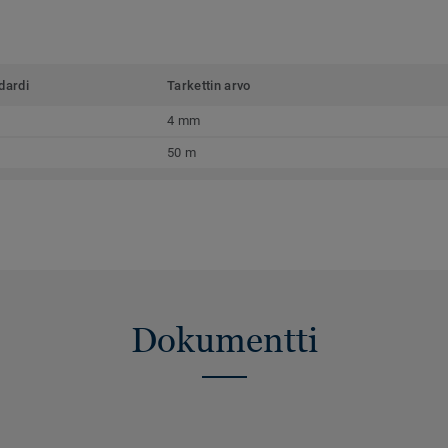
dardi
Tarkettin arvo
4 mm
50 m
Dokumentti