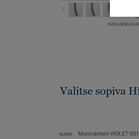
Katso kaikki kuos
Valitse sopiva 
Monivärinen VIOLET 03
KUOSI