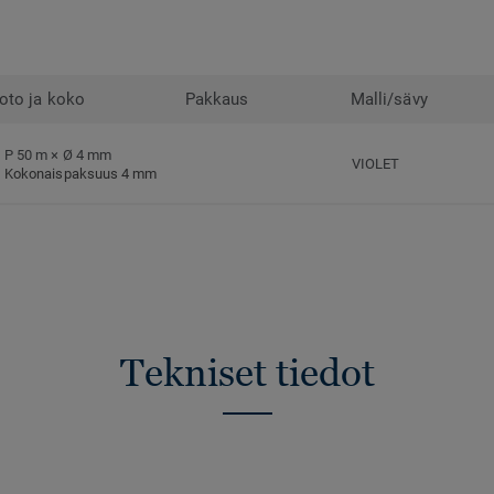
oto ja koko
Pakkaus
Malli/sävy
P 50 m × Ø 4 mm
VIOLET
Kokonaispaksuus 4 mm
Tekniset tiedot