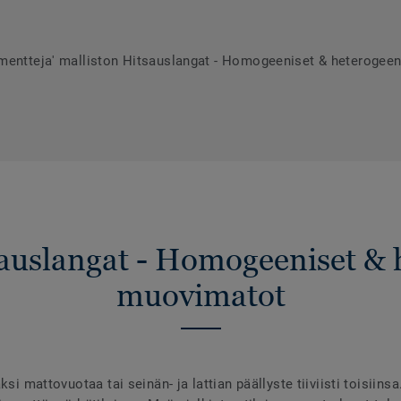
umentteja' malliston Hitsauslangat - Homogeeniset & heterogee
sauslangat - Homogeeniset & 
muovimatot
ksi mattovuotaa tai seinän- ja lattian päällyste tiiviisti toisiins