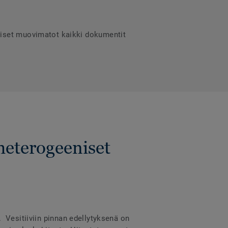
niset muovimatot kaikki dokumentit
heterogeeniset
a. Vesitiiviin pinnan edellytyksenä on