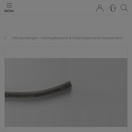
0
MENU
Hitsauslangat - Homogeeniset & heterogeeniset muovimatot