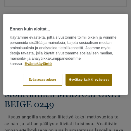
Ennen kuin aloitat...
Käytämme evästeitä, jotta sivustomme toimii oikein ja voimme
personoida sisältöä ja mainoksia, tarjota sosiaalisen median
ominaisuuksia ja analysoida tietoliikennettä. Jaamme myös
Katso kaikki kuosit - NCS ja LRV (1096)
tietoja tavasta, jolla käytät sivustoamme sosiaalisen median,
mainonta- ja analytiikkakumppaneidemme
kanssa.
Evästekäytäntö
Hitsauslangat
Hitsauslangat - Homogeeniset
Evästeasetukset
Hyväksy kaikki evästeet
& heterogeeniset muovimatot -
Monivärinen MEDIUM GREY
BEIGE 0249
Hitsauslangoilla saadaan liitettyä kaksi mattovuotaa tai
seinän- ja lattian päällyste tiiviisti toisiinsa. Vesitiiviin
pinnan edellytyksenä on aina kuumahitsaus langalla, sekä