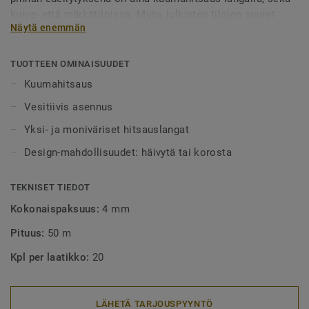
kuiva- että märkätiloissa. Myös julkisten tilojen suuret
Näytä enemmän
alueet tulee aina lankahitsata. Hitsatut saumat myös
helpottavat puhtaanapitoa, sillä lika ei pääse kertymään
rakoihin. Hitsauslankoja on saatavilla yksi- tai
TUOTTEEN OMINAISUUDET
monivärisenä, joko häivyttämään saumakohdat tai
Kuumahitsaus
tyylikkäästi korostamaan niitä.
Vesitiivis asennus
Yksi- ja moniväriset hitsauslangat
Design-mahdollisuudet: häivytä tai korosta
TEKNISET TIEDOT
Kokonaispaksuus:
4 mm
Pituus:
50 m
Kpl per laatikko:
20
LÄHETÄ TARJOUSPYYNTÖ