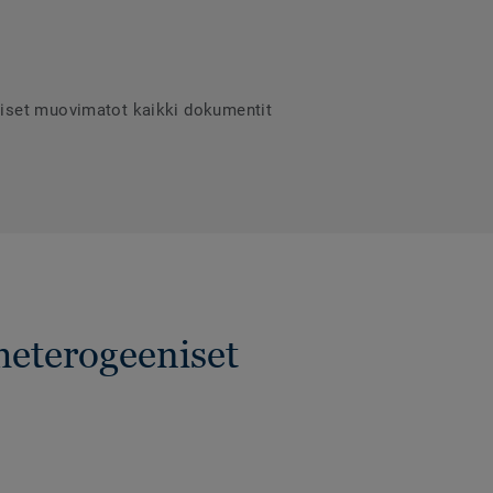
niset muovimatot kaikki dokumentit
heterogeeniset