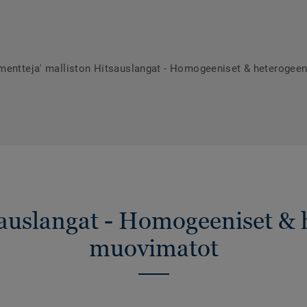
umentteja' malliston Hitsauslangat - Homogeeniset & heterogee
sauslangat - Homogeeniset & 
muovimatot