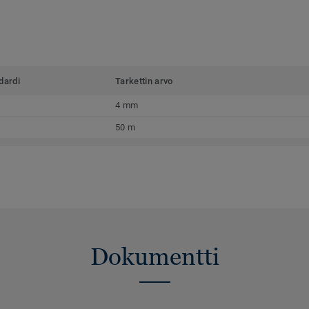
dardi
Tarkettin arvo
4 mm
50 m
Dokumentti