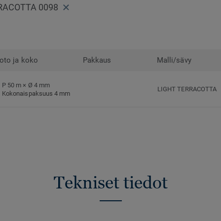
RRACOTTA 0098
oto ja koko
Pakkaus
Malli/sävy
P 50 m × Ø 4 mm
LIGHT TERRACOTTA
Kokonaispaksuus 4 mm
Tekniset tiedot