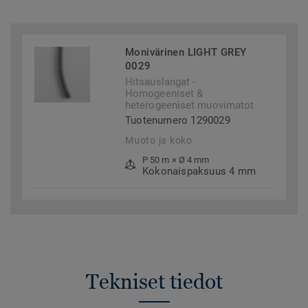
Monivärinen LIGHT GREY
0029
Hitsauslangat -
Homogeeniset &
heterogeeniset muovimatot
Tuotenumero 1290029
Muoto ja koko
P 50 m × Ø 4 mm
Kokonaispaksuus 4 mm
Tekniset tiedot