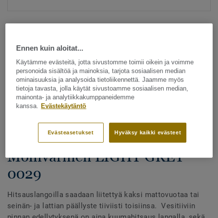
Ennen kuin aloitat...
Käytämme evästeitä, jotta sivustomme toimii oikein ja voimme
personoida sisältöä ja mainoksia, tarjota sosiaalisen median
ominaisuuksia ja analysoida tietoliikennettä. Jaamme myös
Katso kaikki kuosit - NCS ja LRV (1096)
tietoja tavasta, jolla käytät sivustoamme sosiaalisen median,
mainonta- ja analytiikkakumppaneidemme
kanssa.
Evästekäytäntö
Hitsauslangat
Hitsauslangat - Homogeeniset
Evästeasetukset
Hyväksy kaikki evästeet
& heterogeeniset muovimatot -
Monivärinen LIGHT GREY
0029
Hitsauslangoilla saadaan liitettyä kaksi mattovuotaa tai
seinän- ja lattian päällyste tiiviisti toisiinsa. Vesitiiviin
pinnan edellytyksenä on aina kuumahitsaus langalla, sekä