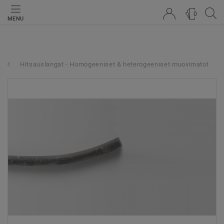
0
MENU
Hitsauslangat - Homogeeniset & heterogeeniset muovimatot