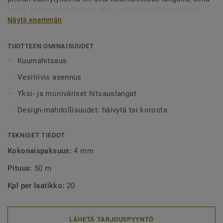
kuiva- että märkätiloissa. Myös julkisten tilojen suuret
Näytä enemmän
alueet tulee aina lankahitsata. Hitsatut saumat myös
helpottavat puhtaanapitoa, sillä lika ei pääse kertymään
rakoihin. Hitsauslankoja on saatavilla yksi- tai
TUOTTEEN OMINAISUUDET
monivärisenä, joko häivyttämään saumakohdat tai
Kuumahitsaus
tyylikkäästi korostamaan niitä.
Vesitiivis asennus
Yksi- ja moniväriset hitsauslangat
Design-mahdollisuudet: häivytä tai korosta
TEKNISET TIEDOT
Kokonaispaksuus:
4 mm
Pituus:
50 m
Kpl per laatikko:
20
LÄHETÄ TARJOUSPYYNTÖ