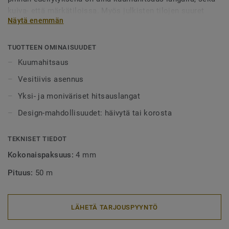
kuiva- että märkätiloissa. Myös julkisten tilojen suuret
Näytä enemmän
alueet tulee aina lankahitsata. Hitsatut saumat myös
helpottavat puhtaanapitoa, sillä lika ei pääse kertymään
rakoihin. Hitsauslankoja on saatavilla yksi- tai
TUOTTEEN OMINAISUUDET
monivärisenä, joko häivyttämään saumakohdat tai
Kuumahitsaus
tyylikkäästi korostamaan niitä.
Vesitiivis asennus
Yksi- ja moniväriset hitsauslangat
Design-mahdollisuudet: häivytä tai korosta
TEKNISET TIEDOT
Kokonaispaksuus:
4 mm
Pituus:
50 m
LÄHETÄ TARJOUSPYYNTÖ