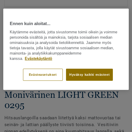
Ennen kuin aloitat...
Käytämme evästeitä, jotta sivustomme toimii oikein ja voimme
personoida sisältöä ja mainoksia, tarjota sosiaalisen median
ominaisuuksia ja analysoida tietoliikennettä. Jaamme myös
tietoja tavasta, jolla käytät sivustoamme sosiaalisen median,
Katso kaikki kuosit - NCS ja LRV (1096)
mainonta- ja analytiikkakumppaneidemme
kanssa.
Evästekäytäntö
Hitsauslangat
Hitsauslangat - Homogeeniset
Evästeasetukset
Hyväksy kaikki evästeet
& heterogeeniset muovimatot -
Monivärinen LIGHT GREEN
0295
Hitsauslangoilla saadaan liitettyä kaksi mattovuotaa tai
seinän- ja lattian päällyste tiiviisti toisiinsa. Vesitiiviin
pinnan edellytyksenä on aina kuumahitsaus langalla, sekä