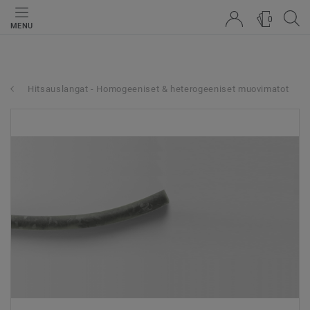
0
MENU
Hitsauslangat - Homogeeniset & heterogeeniset muovimatot