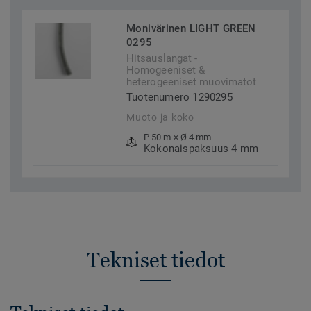
Monivärinen LIGHT GREEN
0295
Hitsauslangat -
Homogeeniset &
heterogeeniset muovimatot
Tuotenumero 1290295
Muoto ja koko
P 50 m × Ø 4 mm
Kokonaispaksuus 4 mm
Tekniset tiedot