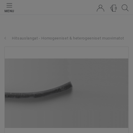
0
MENU
Hitsauslangat - Homogeeniset & heterogeeniset muovimatot