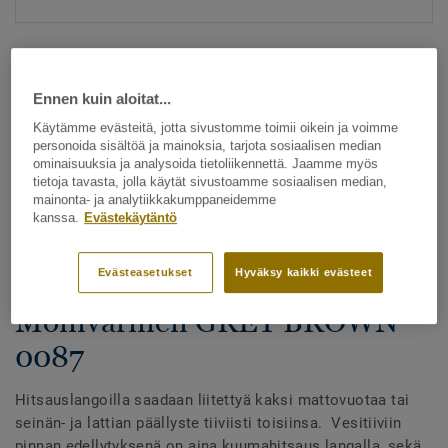
Ennen kuin aloitat...
Käytämme evästeitä, jotta sivustomme toimii oikein ja voimme
personoida sisältöä ja mainoksia, tarjota sosiaalisen median
ominaisuuksia ja analysoida tietoliikennettä. Jaamme myös
Katso kaikki kuosit - NCS ja LRV (1096)
tietoja tavasta, jolla käytät sivustoamme sosiaalisen median,
mainonta- ja analytiikkakumppaneidemme
kanssa.
Evästekäytäntö
Hitsauslangat
Hitsauslangat - Homogeeniset
Evästeasetukset
Hyväksy kaikki evästeet
& heterogeeniset muovimatot -
Monivärinen GREY BROWN
0087
Hitsauslangoilla saadaan liitettyä kaksi mattovuotaa tai
seinän- ja lattian päällyste tiiviisti toisiinsa. Vesitiiviin
pinnan edellytyksenä on aina kuumahitsaus langalla, sekä