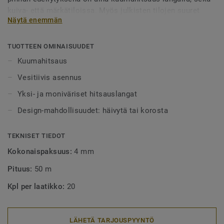
kuiva- että märkätiloissa. Myös julkisten tilojen suuret
Näytä enemmän
alueet tulee aina lankahitsata. Hitsatut saumat myös
helpottavat puhtaanapitoa, sillä lika ei pääse kertymään
rakoihin. Hitsauslankoja on saatavilla yksi- tai
TUOTTEEN OMINAISUUDET
monivärisenä, joko häivyttämään saumakohdat tai
Kuumahitsaus
tyylikkäästi korostamaan niitä.
Vesitiivis asennus
Yksi- ja moniväriset hitsauslangat
Design-mahdollisuudet: häivytä tai korosta
TEKNISET TIEDOT
Kokonaispaksuus:
4 mm
Pituus:
50 m
Kpl per laatikko:
20
LÄHETÄ TARJOUSPYYNTÖ