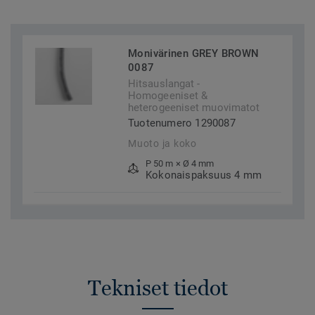
Monivärinen GREY BROWN
0087
Hitsauslangat -
Homogeeniset &
heterogeeniset muovimatot
Tuotenumero 1290087
Muoto ja koko
P 50 m × Ø 4 mm
Kokonaispaksuus 4 mm
Tekniset tiedot