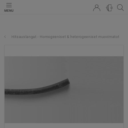
0
MENU
Hitsauslangat - Homogeeniset & heterogeeniset muovimatot