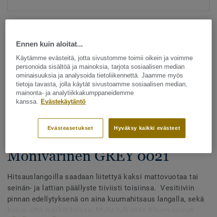
Ennen kuin aloitat...
Käytämme evästeitä, jotta sivustomme toimii oikein ja voimme
personoida sisältöä ja mainoksia, tarjota sosiaalisen median
ominaisuuksia ja analysoida tietoliikennettä. Jaamme myös
Katso kaikki kuosit - NCS ja LRV (1096)
tietoja tavasta, jolla käytät sivustoamme sosiaalisen median,
mainonta- ja analytiikkakumppaneidemme
kanssa.
Evästekäytäntö
Hitsauslangat
Hitsauslangat - Homogeeniset
Evästeasetukset
Hyväksy kaikki evästeet
& heterogeeniset muovimatot -
Monivärinen GREY 0021
Hitsauslangoilla saadaan liitettyä kaksi mattovuotaa tai
seinän- ja lattian päällyste tiiviisti toisiinsa. Vesitiiviin
pinnan edellytyksenä on aina kuumahitsaus langalla, sekä
kuiva- että märkätiloissa. Myös julkisten tilojen suuret