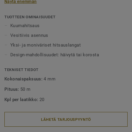
Näytä enemmän
alueet tulee aina lankahitsata. Hitsatut saumat myös
helpottavat puhtaanapitoa, sillä lika ei pääse kertymään
rakoihin. Hitsauslankoja on saatavilla yksi- tai
TUOTTEEN OMINAISUUDET
monivärisenä, joko häivyttämään saumakohdat tai
Kuumahitsaus
tyylikkäästi korostamaan niitä.
Vesitiivis asennus
Yksi- ja moniväriset hitsauslangat
Design-mahdollisuudet: häivytä tai korosta
TEKNISET TIEDOT
Kokonaispaksuus:
4 mm
Pituus:
50 m
Kpl per laatikko:
20
LÄHETÄ TARJOUSPYYNTÖ