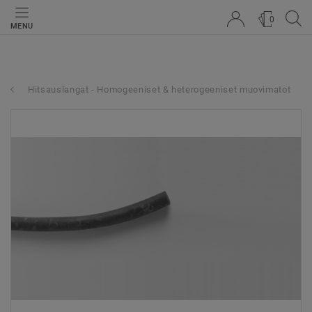
0
MENU
Hitsauslangat - Homogeeniset & heterogeeniset muovimatot