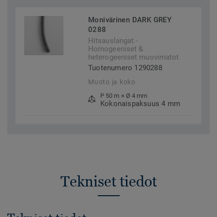
Monivärinen DARK GREY
0288
Hitsauslangat -
Homogeeniset &
heterogeeniset muovimatot
Tuotenumero 1290288
Muoto ja koko
P 50 m × Ø 4 mm
Kokonaispaksuus 4 mm
Tekniset tiedot