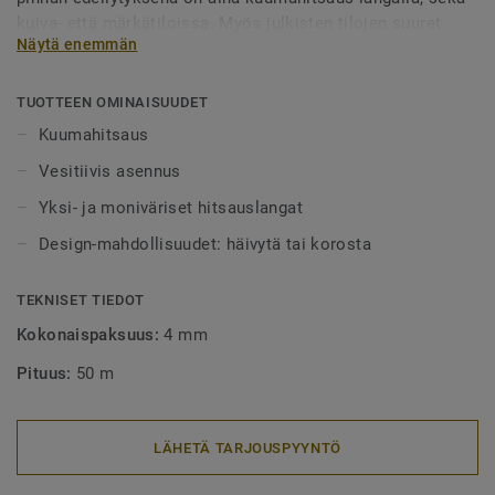
kuiva- että märkätiloissa. Myös julkisten tilojen suuret
Näytä enemmän
alueet tulee aina lankahitsata. Hitsatut saumat myös
helpottavat puhtaanapitoa, sillä lika ei pääse kertymään
rakoihin. Hitsauslankoja on saatavilla yksi- tai
TUOTTEEN OMINAISUUDET
monivärisenä, joko häivyttämään saumakohdat tai
Kuumahitsaus
tyylikkäästi korostamaan niitä.
Vesitiivis asennus
Yksi- ja moniväriset hitsauslangat
Design-mahdollisuudet: häivytä tai korosta
TEKNISET TIEDOT
Kokonaispaksuus:
4 mm
Pituus:
50 m
LÄHETÄ TARJOUSPYYNTÖ