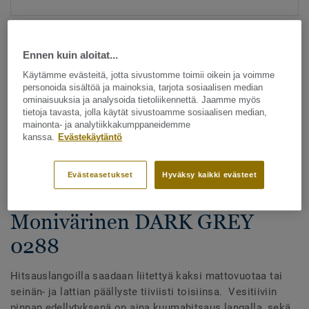
Ennen kuin aloitat...
Käytämme evästeitä, jotta sivustomme toimii oikein ja voimme
personoida sisältöä ja mainoksia, tarjota sosiaalisen median
ominaisuuksia ja analysoida tietoliikennettä. Jaamme myös
tietoja tavasta, jolla käytät sivustoamme sosiaalisen median,
Katso kaikki kuosit - NCS ja LRV (1096)
mainonta- ja analytiikkakumppaneidemme
kanssa.
Evästekäytäntö
Hitsauslangat
Hitsauslangat - Homogeeniset
Evästeasetukset
Hyväksy kaikki evästeet
& heterogeeniset muovimatot -
Monivärinen DARK GREY
0288
Hitsauslangoilla saadaan liitettyä kaksi mattovuotaa tai
seinän- ja lattian päällyste tiiviisti toisiinsa. Vesitiiviin
pinnan edellytyksenä on aina kuumahitsaus langalla, sekä