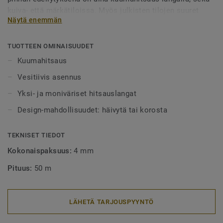
kuiva- että märkätiloissa. Myös julkisten tilojen suuret
Näytä enemmän
alueet tulee aina lankahitsata. Hitsatut saumat myös
helpottavat puhtaanapitoa, sillä lika ei pääse kertymään
rakoihin. Hitsauslankoja on saatavilla yksi- tai
TUOTTEEN OMINAISUUDET
monivärisenä, joko häivyttämään saumakohdat tai
Kuumahitsaus
tyylikkäästi korostamaan niitä.
Vesitiivis asennus
Yksi- ja moniväriset hitsauslangat
Design-mahdollisuudet: häivytä tai korosta
TEKNISET TIEDOT
Kokonaispaksuus:
4 mm
Pituus:
50 m
LÄHETÄ TARJOUSPYYNTÖ