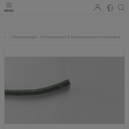
0
MENU
Hitsauslangat - Homogeeniset & heterogeeniset muovimatot