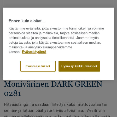
Ennen kuin aloitat...
Käytämme evästeitä, jotta sivustomme toimii oikein ja voimme
personoida sisältöä ja mainoksia, tarjota sosiaalisen median
ominaisuuksia ja analysoida tietoliikennettä. Jaamme myös
tietoja tavasta, jolla käytät sivustoamme sosiaalisen median,
Katso kaikki kuosit - NCS ja LRV (1096)
mainonta- ja analytiikkakumppaneidemme
kanssa.
Evästekäytäntö
Hitsauslangat
Hitsauslangat - Homogeeniset
Evästeasetukset
Hyväksy kaikki evästeet
& heterogeeniset muovimatot -
Monivärinen DARK GREEN
0281
Hitsauslangoilla saadaan liitettyä kaksi mattovuotaa tai
seinän- ja lattian päällyste tiiviisti toisiinsa. Vesitiiviin
pinnan edellytyksenä on aina kuumahitsaus langalla, sekä