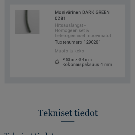
Monivärinen DARK GREEN
0281
Hitsauslangat -
Homogeeniset &
heterogeeniset muovimatot
Tuotenumero 1290281
Muoto ja koko
P 50 m × Ø 4 mm
Kokonaispaksuus 4 mm
Tekniset tiedot