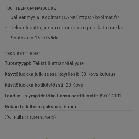
Mahdollisuudet luoda tyylikkäitä sisustuksia ovat
loputtomat.
TUOTTEEN OMINAISUUDET
Jälleenmyyjä: Koolmat (LÄNK:)https://koolmat.fi/
Tekstiilimatto, jossa on kierteinen ja leikattu nukka.
Saatavana 16 eri väriä.
TEKNISET TIEDOT
Tuotetyyppi:
Tekstiililattianpäällyste
Käyttöluokka julkisessa käytössä:
33 Kova kulutus
Käyttöluokka kotikäytössä:
23 Kova
Laadun- ja ympäristöhallinnan sertifikaatit:
ISO 14001
Nukan todellinen paksuus:
6 mm
Rulla (1 tuotenumero)