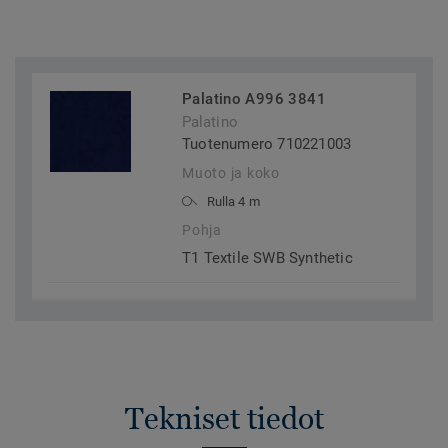
Palatino A996 3841
Palatino
Tuotenumero 710221003
Muoto ja koko
Rulla 4 m
Pohja
T1 Textile SWB Synthetic
Tekniset tiedot