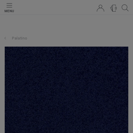
0
MENU
Palatino