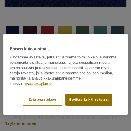
Ennen kuin aloitat...
Katso kaikki kuosit - NCS ja LRV (16)
Käytämme evästeitä, jotta sivustomme toimii oikein ja voimme
personoida sisältöä ja mainoksia, tarjota sosiaalisen median
Tekstiililattia – rullatavara
ominaisuuksia ja analysoida tietoliikennettä. Jaamme myös
Palatino - Palatino A996 3841
tietoja tavasta, jolla käytät sivustoamme sosiaalisen median,
mainonta- ja analytiikkakumppaneidemme
kanssa.
Evästekäytäntö
Cradle-to-Cradle-sertifioidun DESSO Palatino Broadloomin
Evästeasetukset
Hyväksy kaikki evästeet
kierteinen ja leikattu nukka tuntuu ylelliseltä ja tyylikkäältä
ja on korkealaatuista ja kulutusta kestävää. Klassinen
yksivärinen tekstiilimatto luo elegantin vaikutelman ja
Näytä enemmän
tarjoaa laajan valikoiman moderneja värejä.