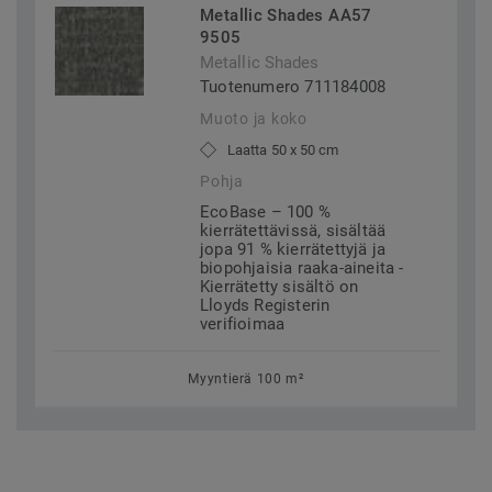
Metallic Shades AA57
9505
Metallic Shades
Tuotenumero 711184008
Muoto ja koko
Laatta 50 x 50 cm
Pohja
EcoBase – 100 %
kierrätettävissä, sisältää
jopa 91 % kierrätettyjä ja
biopohjaisia raaka-aineita -
Kierrätetty sisältö on
Lloyds Registerin
verifioimaa
Myyntierä 100 m²