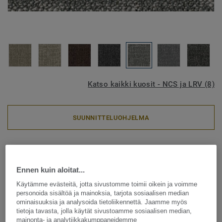
Katso kaikki kuosit - NCS ja LRV (8)
SUUNNITTELUOHJELMA
Tekstiililattia – laatat
|
Kierrätettävät tekstiililattiat
Metallic Shades - Metallic
Ennen kuin aloitat...
Shades AA57 9505
Käytämme evästeitä, jotta sivustomme toimii oikein ja voimme
personoida sisältöä ja mainoksia, tarjota sosiaalisen median
ominaisuuksia ja analysoida tietoliikennettä. Jaamme myös
tietoja tavasta, jolla käytät sivustoamme sosiaalisen median,
mainonta- ja analytiikkakumppaneidemme