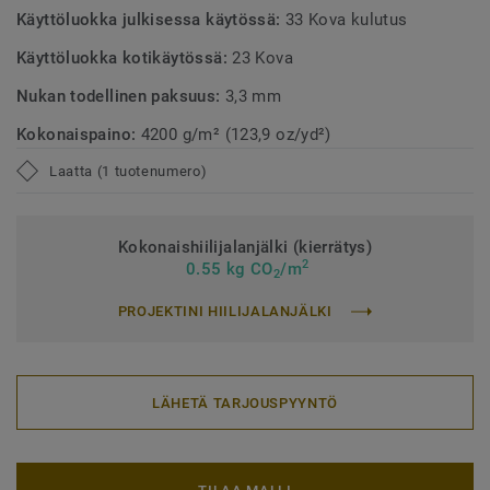
Käyttöluokka julkisessa käytössä:
33 Kova kulutus
Käyttöluokka kotikäytössä:
23 Kova
Nukan todellinen paksuus:
3,3 mm
Kokonaispaino:
4200 g/m² (123,9 oz/yd²)
Laatta (1 tuotenumero)
Kokonaishiilijalanjälki (kierrätys)
2
0.55 kg CO
/m
2
PROJEKTINI HIILIJALANJÄLKI
LÄHETÄ TARJOUSPYYNTÖ