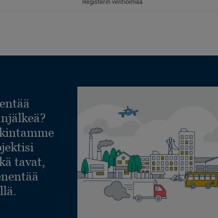
Registerin verifioimaa
entää
lanjälkeä?
askintamme
jektisi
ekä tavat,
ienentää
llä.