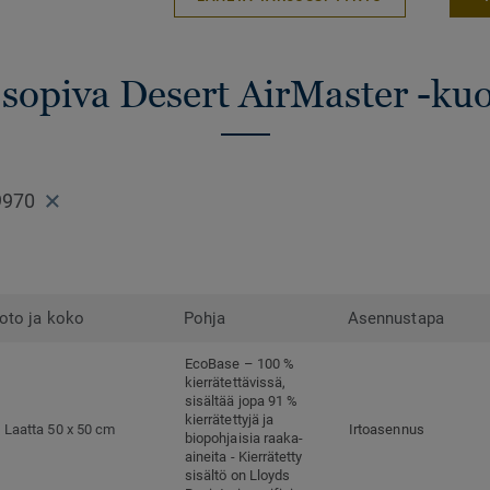
 sopiva Desert AirMaster -kuo
9970
oto ja koko
Pohja
Asennustapa
EcoBase – 100 %
kierrätettävissä,
sisältää jopa 91 %
kierrätettyjä ja
Laatta 50 x 50 cm
Irtoasennus
biopohjaisia raaka-
aineita - Kierrätetty
sisältö on Lloyds