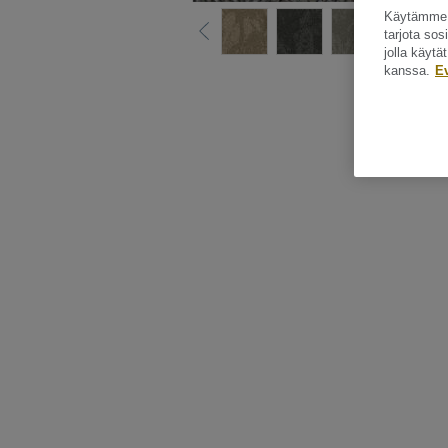
Käytämme e
tarjota so
jolla käyt
kanssa.
E
Katso kaikki ku