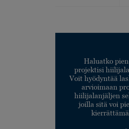
Haluatko pien
projektisi hiilija
Voit hyödyntää l
arvioimaan pro
hiilijalanjäljen s
joilla sitä voi p
kierrättämä