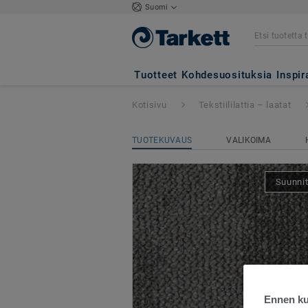
Suomi
Desert AirMaster
Tuotteet
Kohdesuosituksia
Inspir
Kotisivu
Tekstiililattia – laatat
TUOTEKUVAUS
VALIKOIMA
Suunnit
Ennen kui