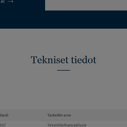
LKI
Tekniset tiedot
dardi
Tarkettin arvo
307
Tekstiililattianpäällyste