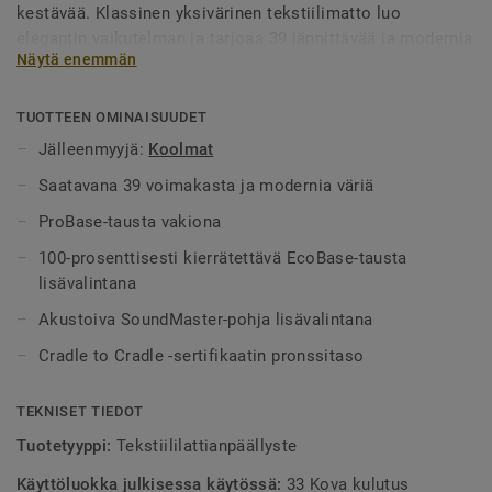
kestävää. Klassinen yksivärinen tekstiilimatto luo
elegantin vaikutelman ja tarjoaa 39 jännittävää ja modernia
Näytä enemmän
värivaihtoehtoa antrasiitista, harmaasta ja beigestä
eloisaan punaiseen, oranssiin, siniseen ja violettiin.
Mahdollisuudet luoda tyylikkäitä sisustuksia ovat
TUOTTEEN OMINAISUUDET
loputtomat.
Jälleenmyyjä:
Koolmat
Saatavana 39 voimakasta ja modernia väriä
ProBase-tausta vakiona
100-prosenttisesti kierrätettävä EcoBase-tausta
lisävalintana
Akustoiva SoundMaster-pohja lisävalintana
Cradle to Cradle -sertifikaatin pronssitaso
TEKNISET TIEDOT
Tuotetyyppi:
Tekstiililattianpäällyste
Käyttöluokka julkisessa käytössä:
33 Kova kulutus