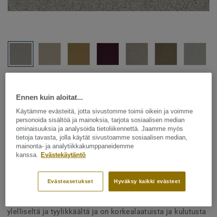
Katso kaikki kuosit - NCS ja LRV (39)
Ennen kuin aloitat...
Käytämme evästeitä, jotta sivustomme toimii oikein ja voimme
SUUNNITTELUOHJELMA
personoida sisältöä ja mainoksia, tarjota sosiaalisen median
ominaisuuksia ja analysoida tietoliikennettä. Jaamme myös
tietoja tavasta, jolla käytät sivustoamme sosiaalisen median,
Tekstiililattia – rullatavara
|
Tekstiililattia – laatat
mainonta- ja analytiikkakumppaneidemme
kanssa.
Evästekäytäntö
Palatino - Palatino A072 1318
Evästeasetukset
Hyväksy kaikki evästeet
DESSO Palatinon kierteinen ja leikattu nukka tuntuu
ylelliseltä ja tyylikkäältä ja on korkealaatuista ja kulutusta