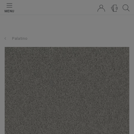
0
MENU
Palatino