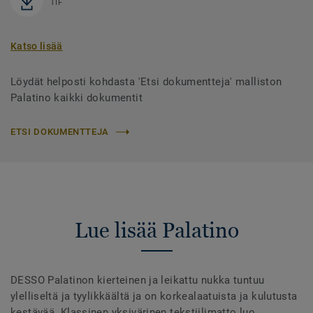
TIF
Katso lisää
Löydät helposti kohdasta 'Etsi dokumentteja' malliston
Palatino kaikki dokumentit
ETSI DOKUMENTTEJA
Lue lisää Palatino
DESSO Palatinon kierteinen ja leikattu nukka tuntuu
ylelliseltä ja tyylikkäältä ja on korkealaatuista ja kulutusta
kestävää. Klassinen yksivärinen tekstiilimatto luo