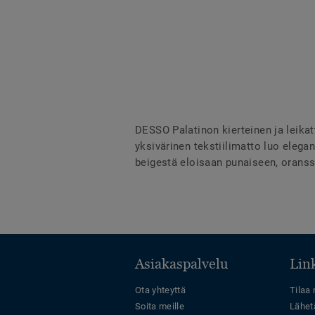
DESSO Palatinon kierteinen ja leikatt
yksivärinen tekstiilimatto luo elegan
beigestä eloisaan punaiseen, oranssi
Asiakaspalvelu
Link
Ota yhteyttä
Tilaa 
Soita meille
Lähet