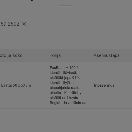
359 2502
oto ja koko
Pohja
Asennustapa
EcoBase – 100 %
kierrätettävissä,
sisältää jopa 91 %
kierrätettyjä ja
Laatta 50 x 50 cm
Irtoasennus
biopohjaisia raaka-
aineita - Kierrätetty
sisältö on Lloyds
Registerin verifioimaa