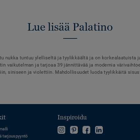
Lue lisää Palatino
u nukka tuntuu ylelliseltä ja tyylikkäältä ja on korkealaatuista 
tin vaikutelman ja tarjoaa 39 jännittävää ja modernia värivaihto
in, siniseen ja violettiin. Mahdollisuudet luoda tyylikkäitä sisu
it
Inspiroidu
Follow
Tutustu
Tykkää
Follow
malli
ä tarjouspyyntö
us
Pinterest-
meistä
us