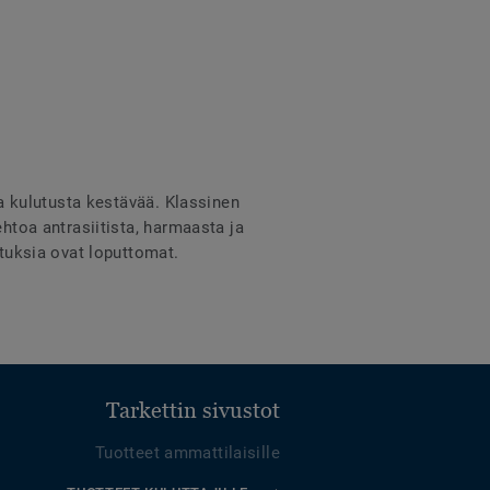
ja kulutusta kestävää. Klassinen
ehtoa antrasiitista, harmaasta ja
stuksia ovat loputtomat.
Tarkettin sivustot
Tuotteet ammattilaisille