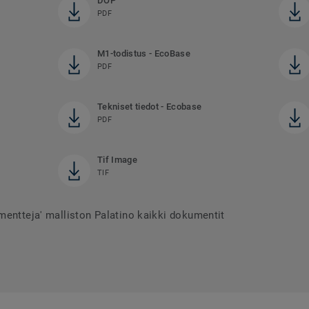
DOP
PDF
M1-todistus - EcoBase
PDF
Tekniset tiedot - Ecobase
PDF
Tif Image
TIF
mentteja' malliston Palatino kaikki dokumentit