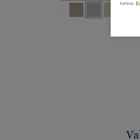
kanssa.
E
Katso kaikki ku
Va