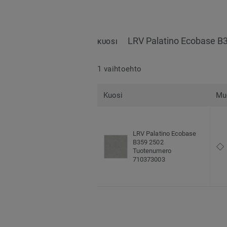
LRV Palatino Ecobase B
KUOSI
1 vaihtoehto
Kuosi
Mu
LRV Palatino Ecobase
B359 2502
Tuotenumero
710373003