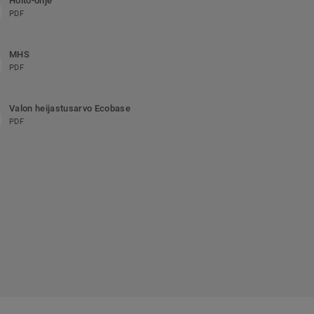
Hoito-ohje
PDF
MHS
PDF
Valon heijastusarvo Ecobase
PDF