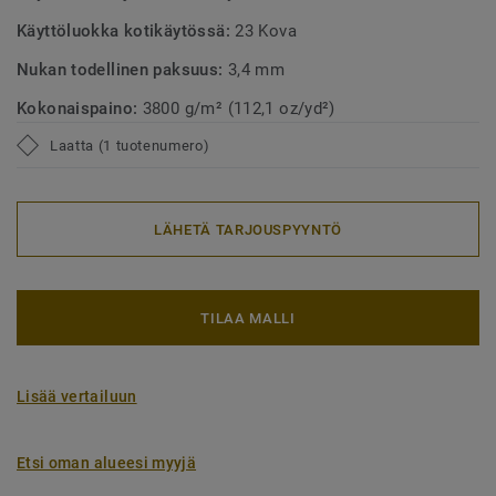
Käyttöluokka kotikäytössä:
23 Kova
Nukan todellinen paksuus:
3,4 mm
Kokonaispaino:
3800 g/m² (112,1 oz/yd²)
Laatta (1 tuotenumero)
LÄHETÄ TARJOUSPYYNTÖ
TILAA MALLI
Lisää vertailuun
Etsi oman alueesi myyjä