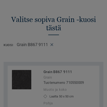
Valitse sopiva Grain -kuosi
tästä
Grain B867 9111
KUOSI
Grain B867 9111
Grain
Tuotenumero 710550009
Muoto ja koko
Laatta 50 x 50 cm
Pohja