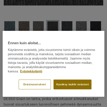
Katso kaikki kuosit - NCS ja LRV (12)
Ennen kuin aloitat...
Käytämme evästeitä, jotta sivustomme toimii oikein ja voimme
personoida sisältöä ja mainoksia, tarjota sosiaalisen median
SUUNNITTELUOHJELMA
ominaisuuksia ja analysoida tietoliikennettä. Jaamme myös
tietoja tavasta, jolla käytät sivustoamme sosiaalisen median,
mainonta- ja analytiikkakumppaneidemme
kanssa.
Evästekäytäntö
Tekstiililattia – laatat
Grain - Grain B867 9111
Evästeasetukset
Hyväksy kaikki evästeet
DESSO Grain on lattia, jonka erikorkuiset silmukkanukat
tuovat sisustukseen luonnollisen pehmeää dynaamisuutta