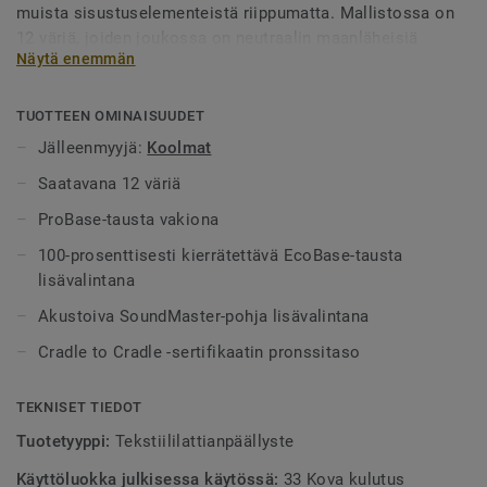
muista sisustuselementeistä riippumatta. Mallistossa on
12 väriä, joiden joukossa on neutraalin maanläheisiä
Näytä enemmän
sävyjä ja muutamia voimakkaampia tehostevärejä
voimakkaan punaisissa ja vihreissä sävyissä.
TUOTTEEN OMINAISUUDET
Jälleenmyyjä:
Koolmat
Saatavana 12 väriä
ProBase-tausta vakiona
100-prosenttisesti kierrätettävä EcoBase-tausta
lisävalintana
Akustoiva SoundMaster-pohja lisävalintana
Cradle to Cradle -sertifikaatin pronssitaso
TEKNISET TIEDOT
Tuotetyyppi:
Tekstiililattianpäällyste
Käyttöluokka julkisessa käytössä:
33 Kova kulutus