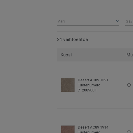
Väri
Säv
24 vaihtoehtoa
Kuosi
Mu
Desert AC89 1321
Tuotenumero
712089001
Desert AC89 1914
Tuotenumero