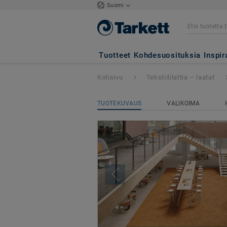
Suomi
Desert
Tuotteet
Kohdesuosituksia
Inspir
Kotisivu
Tekstiililattia – laatat
TUOTEKUVAUS
VALIKOIMA