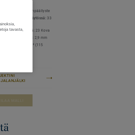
SET TIEDOT
ä erilaisilla pinnoilla,
yyppi:
Tekstiililattianpäällyste
man. Mallisto sisältää
luokka julkisessa käytössä:
33
ärejä, joita voit
ulutus
ainoksia,
etoja tavasta,
luokka kotikäytössä:
23 Kova
todellinen paksuus:
2,9 mm
ispaino:
3900 g/m² (115
)
JEKTINI
LIJALANJÄLKI
TILAA MALLI
stä