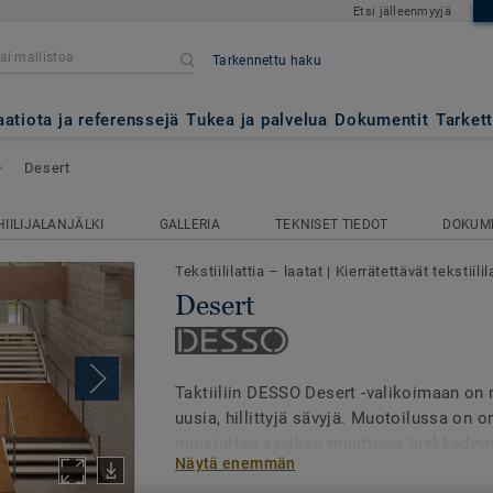
Etsi jälleenmyyjä
Tarkennettu haku
aatiota ja referenssejä
Tukea ja palvelua
Dokumentit
Tarket
Desert
HIILIJALANJÄLKI
GALLERIA
TEKNISET TIEDOT
DOKUM
Tekstiililattia – laatat
|
Kierrätettävät tekstiilil
Desert
Taktiiliin DESSO Desert -valikoimaan on n
uusia, hillittyjä sävyjä. Muotoilussa on 
muistuttaa aavikon muuttuvia hiekkadyy
Näytä enemmän
silmänkantamattomiin avautuvassa ma