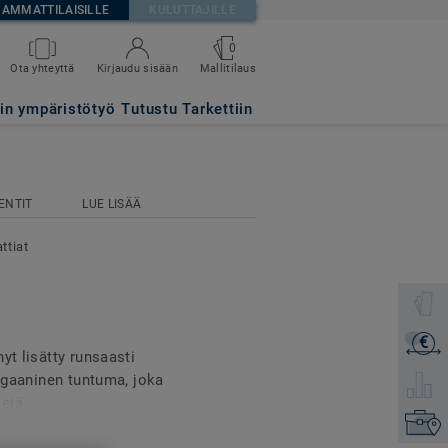
AMMATTILAISILLE
KULUTTAJILLE
0
Mallitilaus
Ota yhteyttä
Kirjaudu sisään
tin ympäristötyö
Tutustu Tarkettiin
ENTIT
LUE LISÄÄ
attiat
Valitse 
€
Lähetä 
yt lisätty runsaasti
orgaaninen tuntuma, joka
Valitse 
nejä
Etsi om
isemassa.