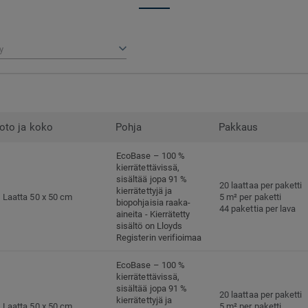
y
oto ja koko
Pohja
Pakkaus
EcoBase – 100 %
kierrätettävissä,
sisältää jopa 91 %
20 laattaa per paketti
kierrätettyjä ja
Laatta 50 x 50 cm
5 m² per paketti
biopohjaisia raaka-
44 pakettia per lava
aineita - Kierrätetty
sisältö on Lloyds
Registerin verifioimaa
EcoBase – 100 %
kierrätettävissä,
sisältää jopa 91 %
20 laattaa per paketti
kierrätettyjä ja
Laatta 50 x 50 cm
5 m² per paketti