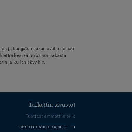
äisen ja hangatun nukan avulla se saa
lilattia kestää myös voimakasta
tin ja kullan sävyihin.
Tarkettin sivustot
Tuotteet ammattilaisille
TUOTTEET KULUTTAJILLE