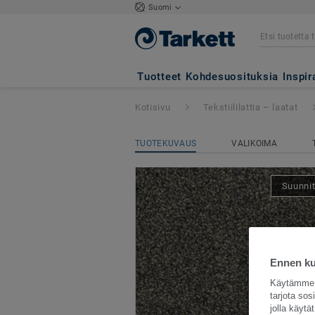
Suomi
Arcade
- Arcade 
Tuotteet
Kohdesuosituksia
Inspir
Kotisivu
Tekstiililattia – laatat
TUOTEKUVAUS
VALIKOIMA
Suunnit
Ennen kui
Käytämme e
tarjota so
jolla käyt