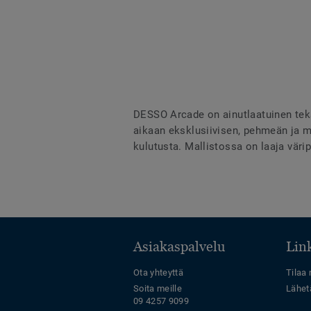
DESSO Arcade on ainutlaatuinen tekst
aikaan eksklusiivisen, pehmeän ja m
kulutusta. Mallistossa on laaja värip
Asiakaspalvelu
Link
Ota yhteyttä
Tilaa 
Soita meille
Lähet
09 4257 9099