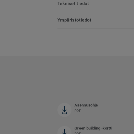
Tekniset tiedot
Ympäristötiedot
Asennusohje
PDF
Green building -kortti
PDF