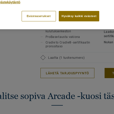
kestää myös voimakasta kulutusta. Malli
TUOTTEEN OMINAISUUDET
TEKNI
västekäytäntö
väripaletti – neutraaleista beigen sävyist
Jälleenmyyjä:
Koolmat
Tuotet
violetin ja kullan sävyihin.
Laaja väripaletti, jossa on
Käyttö
Evästeasetukset
Hyväksy kaikki evästeet
saatavilla 24 väriä
osit - NCS ja LRV (24)
Normaa
Saat kodikkaan tunnelman
Käyttö
toimistoympäristöön ja hyvän
kulutuksenkeston
Laadun
sertifi
ProBase-tausta vakiona
Nukan 
Cradle to Cradle® -sertifikaatin
pronssitaso
Laatta (1 tuotenumero)
LÄHETÄ TARJOUSPYYNTÖ
litse sopiva Arcade -kuosi tä