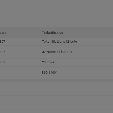
dardi
Tarkettin arvo
307
Tekstiililattianpäällyste
307
32 Normaali kulutus
307
23 Kova
ISO 14001