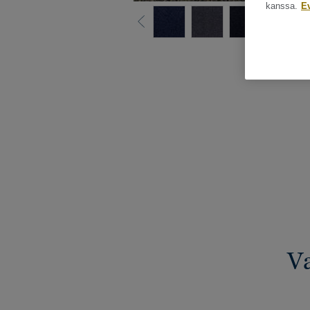
kanssa.
E
Katso kaikki ku
Va