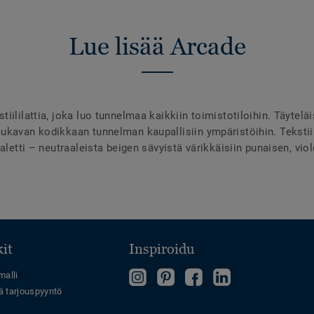
Lue lisää Arcade
iililattia, joka luo tunnelmaa kaikkiin toimistotiloihin. Täytel
ukavan kodikkaan tunnelman kaupallisiin ympäristöihin. Tekstii
aletti – neutraaleista beigen sävyistä värikkäisiin punaisen, viole
it
Inspiroidu
Follow
Tutustu
Tykkää
Follow
malli
ä tarjouspyyntö
us
Pinterest-
meistä
us
on
sivuumme!
Facebookissa
on