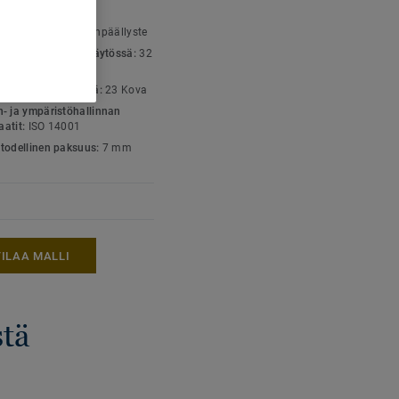
stossa on laaja
SET TIEDOT
ä värikkäisiin punaisen,
yyppi:
Tekstiililattianpäällyste
luokka julkisessa käytössä:
32
li kulutus
luokka kotikäytössä:
23 Kova
- ja ympäristöhallinnan
kaatit:
ISO 14001
todellinen paksuus:
7 mm
TILAA MALLI
stä