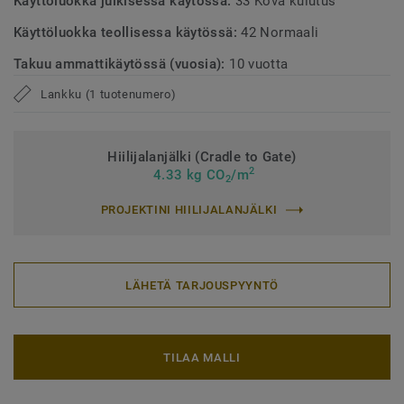
Käyttöluokka julkisessa käytössä:
33 Kova kulutus
Käyttöluokka teollisessa käytössä:
42 Normaali
Takuu ammattikäytössä (vuosia):
10 vuotta
Lankku (1 tuotenumero)
Hiilijalanjälki (Cradle to Gate)
2
4.33 kg CO
/m
2
PROJEKTINI HIILIJALANJÄLKI
LÄHETÄ TARJOUSPYYNTÖ
TILAA MALLI