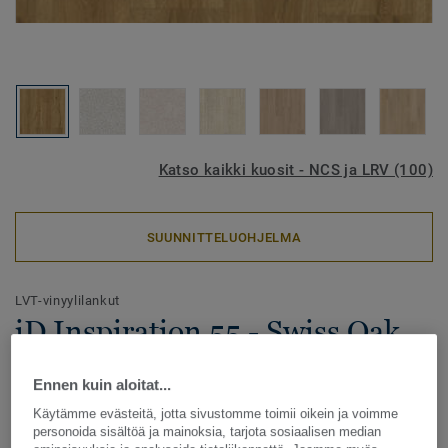
Katso kaikki kuosit - NCS ja LRV (100)
SUUNNITTELUOHJELMA
LVT-vinyylilankut
iD Inspiration 55 - Swiss Oak
STAINED
Ennen kuin aloitat...
iD Inspiration tarjoaa entistä parempaa modulaarisuutta,
Käytämme evästeitä, jotta sivustomme toimii oikein ja voimme
jonka avulla tilaa voidaan muuttaa helposti vastaamaan
personoida sisältöä ja mainoksia, tarjota sosiaalisen median