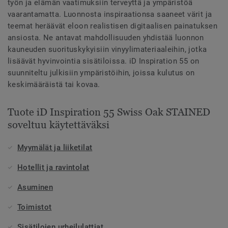
työn ja elämän vaatimuksiin terveyttä ja ympäristöä
vaarantamatta. Luonnosta inspiraationsa saaneet värit ja
teemat heräävät eloon realistisen digitaalisen painatuksen
ansiosta. Ne antavat mahdollisuuden yhdistää luonnon
kauneuden suorituskykyisiin vinyylimateriaaleihin, jotka
lisäävät hyvinvointia sisätiloissa. iD Inspiration 55 on
suunniteltu julkisiin ympäristöihin, joissa kulutus on
keskimääräistä tai kovaa.
Tuote iD Inspiration 55 Swiss Oak STAINED
soveltuu käytettäväksi
Myymälät ja liiketilat
Hotellit ja ravintolat
Asuminen
Toimistot
Sisätilojen urheilulattiat