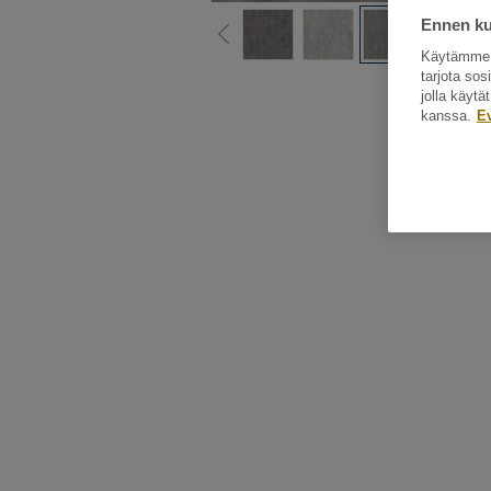
Ennen kui
Käytämme e
tarjota so
Katso kaikki kuo
jolla käyt
kanssa.
E