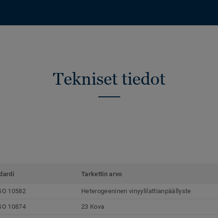
Tekniset tiedot
dardi
Tarkettin arvo
SO 10582
Heterogeeninen vinyylilattianpäällyste
SO 10874
23 Kova