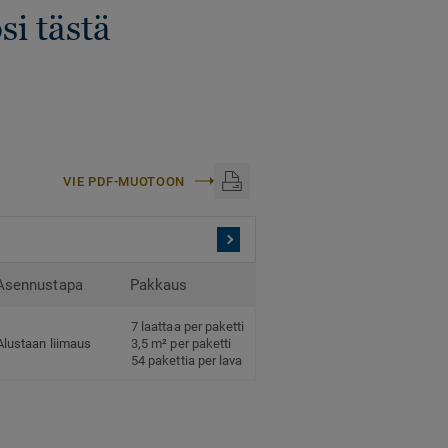
si tästä
VIE PDF-MUOTOON
Asennustapa
Pakkaus
7 laattaa per paketti
Alustaan liimaus
3,5 m² per paketti
54 pakettia per lava