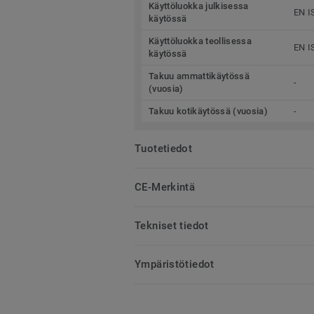
Käyttöluokka julkisessa
EN I
käytössä
Käyttöluokka teollisessa
EN I
käytössä
Takuu ammattikäytössä
-
(vuosia)
Takuu kotikäytössä (vuosia)
-
Tuotetiedot
CE-Merkintä
Tekniset tiedot
Ympäristötiedot