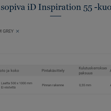
 sopiva iD Inspiration 55 -kuo
M GREY
Kulutuskerroksen
oto ja koko
Pintakäsittely
paksuus
Laatta 500 x 1000 mm
Pinnan rakenne
0,55 mm
Ei viistettä