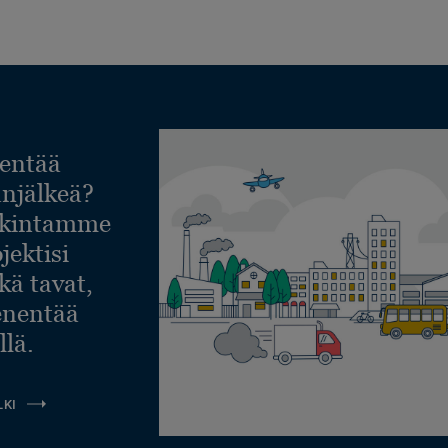
entää
lanjälkeä?
askintamme
jektisi
ekä tavat,
ienentää
llä.
LKI