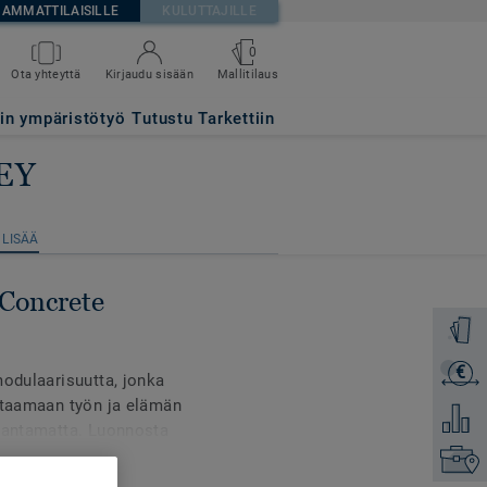
AMMATTILAISILLE
KULUTTAJILLE
0
Mallitilaus
Ota yhteyttä
Kirjaudu sisään
tin ympäristötyö
Tutustu Tarkettiin
EY
 LISÄÄ
 LISÄÄ
 Concrete
Tilaa ma
€
Lähetä 
modulaarisuutta, jonka
astaamaan työn ja elämän
Lisää ve
arantamatta. Luonnosta
räävät eloon realistisen
Etsi om
ntavat mahdollisuuden