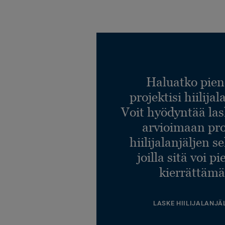
Haluatko pien
projektisi hiilija
Voit hyödyntää l
arvioimaan pro
hiilijalanjäljen s
joilla sitä voi p
kierrättämä
LASKE HIILIJALANJÄ