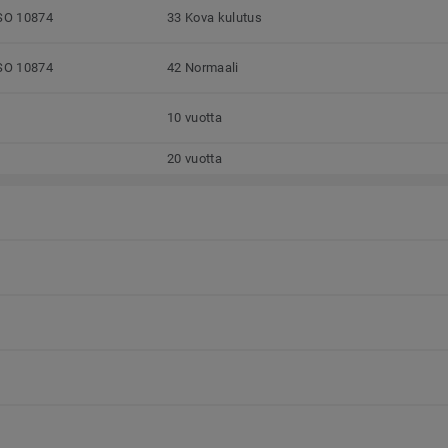
SO 10874
33 Kova kulutus
SO 10874
42 Normaali
10 vuotta
20 vuotta