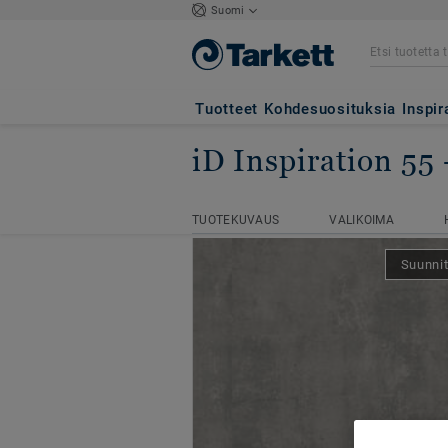
Suomi
Tuotteet
Kohdesuosituksia
Inspir
iD Inspiration 55
Kotisivu
LVT-vinyylilankut
i
TUOTEKUVAUS
VALIKOIMA
TUOTEKUVAUS
VALIKOIMA
Suunnit