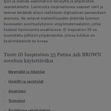
työn ja elämän vaatimuksiin terveyttä ja ympäristöä
vaarantamatta. Luonnosta inspiraationsa saaneet värit ja
teemat heräävät eloon realistisen digitaalisen painatuksen
ansiosta. Ne antavat mahdollisuuden yhdistää luonnon
kauneuden suorituskykyisiin vinyylimateriaaleihin, jotka
lisäävät hyvinvointia sisätiloissa. iD Inspiration 55 on
suunniteltu julkisiin ympäristöihin, joissa kulutus on
keskimääräistä tai kovaa.
Tuote iD Inspiration 55 Patina Ash BROWN
soveltuu käytettäväksi
Myymälät ja liiketilat
Hotellit ja ravintolat
Asuminen
Toimistot
Sisätilojen urheilulattiat