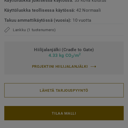
Käyttöluokka julkisessa käytössä:
33 Kova kulutus
Käyttöluokka teollisessa käytössä:
42 Normaali
Takuu ammattikäytössä (vuosia):
10 vuotta
Lankku (1 tuotenumero)
Hiilijalanjälki (Cradle to Gate)
2
4.33 kg CO
/m
2
PROJEKTINI HIILIJALANJÄLKI
LÄHETÄ TARJOUSPYYNTÖ
TILAA MALLI