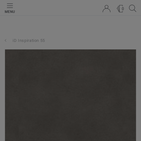
0
MENU
iD Inspiration 55