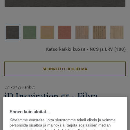
Katso kaikki kuosit - NCS ja LRV (100)
SUUNNITTELUOHJELMA
LVT-vinyylilankut
iD Inspiration 55 - Fibra
BLACK
Ennen kuin aloitat...
iD Inspiration tarjoaa entistä parempaa modulaarisuutta,
Käytämme evästeitä, jotta sivustomme toimii oikein ja voimme
jonka avulla tilaa voidaan muuttaa helposti vastaamaan
personoida sisältöä ja mainoksia, tarjota sosiaalisen median