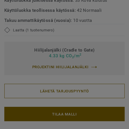
Käyttöluokka julkisessa käytössä:
33 Kova kulutus
Käyttöluokka teollisessa käytössä:
42 Normaali
Takuu ammattikäytössä (vuosia):
10 vuotta
Laatta (1 tuotenumero)
Hiilijalanjälki (Cradle to Gate)
2
4.33 kg CO
/m
2
PROJEKTINI HIILIJALANJÄLKI
LÄHETÄ TARJOUSPYYNTÖ
TILAA MALLI