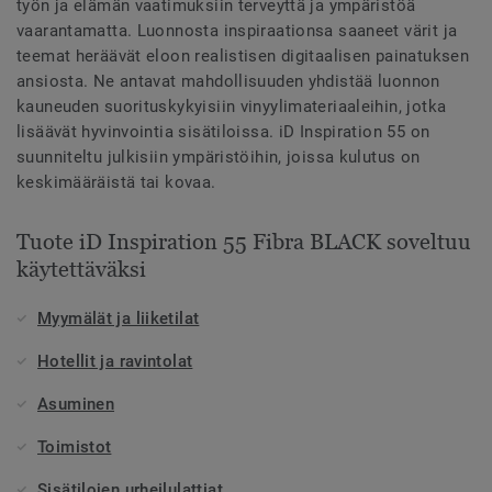
työn ja elämän vaatimuksiin terveyttä ja ympäristöä
vaarantamatta. Luonnosta inspiraationsa saaneet värit ja
teemat heräävät eloon realistisen digitaalisen painatuksen
ansiosta. Ne antavat mahdollisuuden yhdistää luonnon
kauneuden suorituskykyisiin vinyylimateriaaleihin, jotka
lisäävät hyvinvointia sisätiloissa. iD Inspiration 55 on
suunniteltu julkisiin ympäristöihin, joissa kulutus on
keskimääräistä tai kovaa.
Tuote iD Inspiration 55 Fibra BLACK soveltuu
käytettäväksi
Myymälät ja liiketilat
Hotellit ja ravintolat
Asuminen
Toimistot
Sisätilojen urheilulattiat