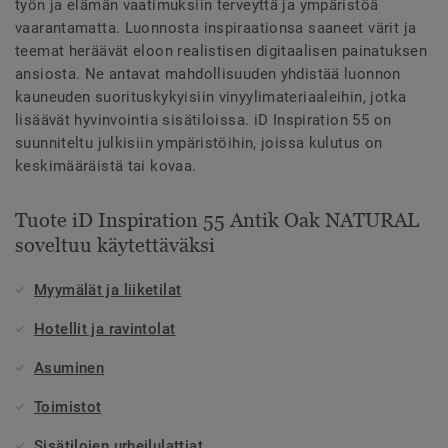
työn ja elämän vaatimuksiin terveyttä ja ympäristöä
vaarantamatta. Luonnosta inspiraationsa saaneet värit ja
teemat heräävät eloon realistisen digitaalisen painatuksen
ansiosta. Ne antavat mahdollisuuden yhdistää luonnon
kauneuden suorituskykyisiin vinyylimateriaaleihin, jotka
lisäävät hyvinvointia sisätiloissa. iD Inspiration 55 on
suunniteltu julkisiin ympäristöihin, joissa kulutus on
keskimääräistä tai kovaa.
Tuote iD Inspiration 55 Antik Oak NATURAL
soveltuu käytettäväksi
Myymälät ja liiketilat
Hotellit ja ravintolat
Asuminen
Toimistot
Sisätilojen urheilulattiat