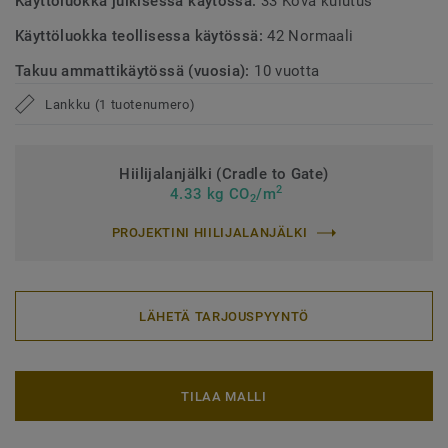
Käyttöluokka julkisessa käytössä:
33 Kova kulutus
Käyttöluokka teollisessa käytössä:
42 Normaali
Takuu ammattikäytössä (vuosia):
10 vuotta
Lankku (1 tuotenumero)
Hiilijalanjälki (Cradle to Gate)
2
4.33 kg CO
/m
2
PROJEKTINI HIILIJALANJÄLKI
LÄHETÄ TARJOUSPYYNTÖ
TILAA MALLI