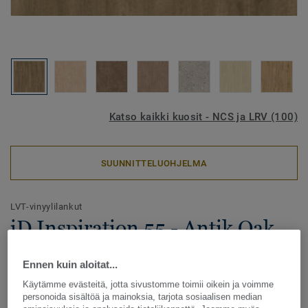
Katso kaikki kuosit - NCS ja LRV (100)
SUUNNITTELUOHJELMA
LVT-vinyylilankut
iD Inspiration 55 - Antik Oak
NATURAL
Ennen kuin aloitat...
iD Inspiration tarjoaa entistä parempaa modulaarisuutta,
Käytämme evästeitä, jotta sivustomme toimii oikein ja voimme
jonka avulla tilaa voidaan muuttaa helposti vastaamaan
personoida sisältöä ja mainoksia, tarjota sosiaalisen median