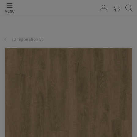
0
MENU
iD Inspiration 55