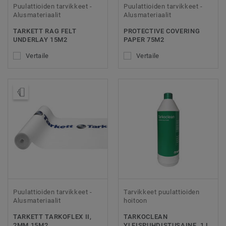
Puulattioiden tarvikkeet -
Puulattioiden tarvikkeet -
Alusmateriaalit
Alusmateriaalit
TARKETT RAG FELT
PROTECTIVE COVERING
UNDERLAY 15M2
PAPER 75M2
Vertaile
Vertaile
Tilaa malli
Puulattioiden tarvikkeet -
Tarvikkeet puulattioiden
Alusmateriaalit
hoitoon
TARKETT TARKOFLEX II,
TARKOCLEAN
2MM 15M2
YLEISPUHDISTUSAINE, 1 L