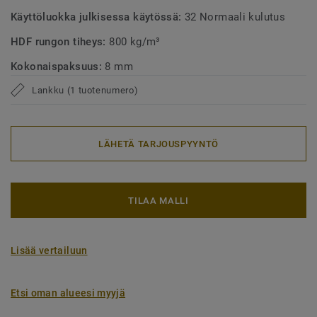
Käyttöluokka julkisessa käytössä:
32 Normaali kulutus
HDF rungon tiheys:
800 kg/m³
Kokonaispaksuus:
8 mm
Lankku (1 tuotenumero)
LÄHETÄ TARJOUSPYYNTÖ
TILAA MALLI
Lisää vertailuun
Etsi oman alueesi myyjä