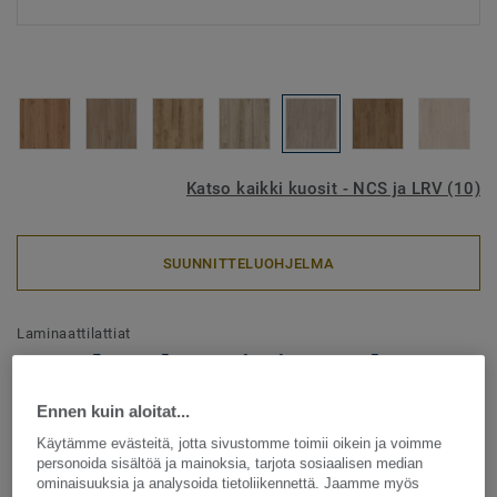
Katso kaikki kuosit - NCS ja LRV (10)
SUUNNITTELUOHJELMA
Laminaattilattiat
Woodstock - Pristine Oak
GREY
Ennen kuin aloitat...
Käytämme evästeitä, jotta sivustomme toimii oikein ja voimme
Woodstock-mallistossa on laaja valikoima puukuoseja niin
personoida sisältöä ja mainoksia, tarjota sosiaalisen median
rauhallisissa kuin rustiikkisissa kuoseissa. Woodstock on
ominaisuuksia ja analysoida tietoliikennettä. Jaamme myös