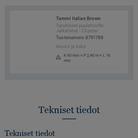
Tammi Italian Brown
Tarvikkeet puulattioille -
Jalkalistat - Clipstar
Tuotenumero 8791788
Muoto ja koko
K 60 mm × P 2,40 m × L 16
mm
Tekniset tiedot
Tekniset tiedot