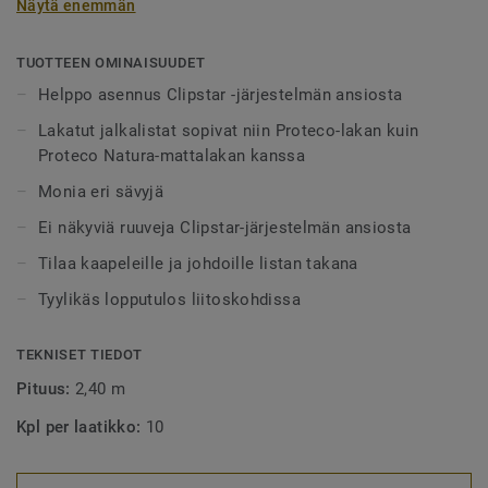
Näytä enemmän
ruuveilta. Listojen taakse jää tilaa kaapeleille ja johdoille.
Lista voidaan ruuvata, naulata tai liimata. Lakattu pinta
TUOTTEEN OMINAISUUDET
sopii niin Protecolle -lakalle kuin Proteco Natura –
Helppo asennus Clipstar -järjestelmän ansiosta
mattalakalle. Koska puu on luonnontuote, voi tuotteissa
Lakatut jalkalistat sopivat niin Proteco-lakan kuin
esiintyä hieman eroja värissä ja rakenteessa.
Proteco Natura-mattalakan kanssa
Monia eri sävyjä
Ei näkyviä ruuveja Clipstar-järjestelmän ansiosta
Tilaa kaapeleille ja johdoille listan takana
Tyylikäs lopputulos liitoskohdissa
TEKNISET TIEDOT
Pituus:
2,40 m
Kpl per laatikko:
10