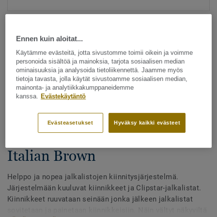
Ennen kuin aloitat...
Käytämme evästeitä, jotta sivustomme toimii oikein ja voimme
personoida sisältöä ja mainoksia, tarjota sosiaalisen median
ominaisuuksia ja analysoida tietoliikennettä. Jaamme myös
tietoja tavasta, jolla käytät sivustoamme sosiaalisen median,
Katso kaikki kuosit - NCS ja LRV (27)
mainonta- ja analytiikkakumppaneidemme
kanssa.
Evästekäytäntö
Listat
Tarvikkeet puulattioille -
Evästeasetukset
Hyväksy kaikki evästeet
Jalkalistat - Clipstar - Tammi
Italian Brown
Helppo ja nopea jalkalistojen kiinnitysjärjestelmä.
Järjestelmään kuuluvat kiinnikkeet ja Clipstar-jalkalistat.
Kiinnikkeet ruuvataan seinään jonka jälkeen jalkalistat
sovitetaan ja painetaan kiinnikkeisiin. Näin vältyt näkyviltä