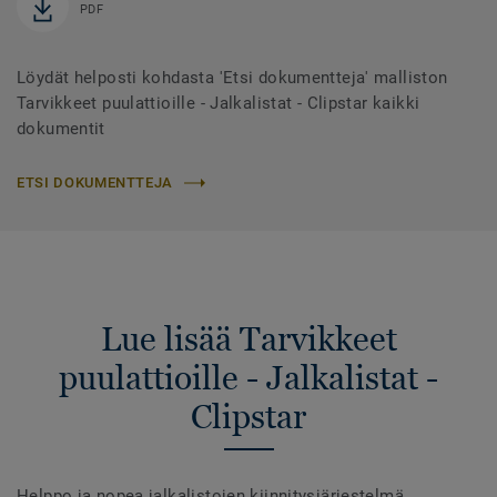
PDF
Löydät helposti kohdasta 'Etsi dokumentteja' malliston
Tarvikkeet puulattioille - Jalkalistat - Clipstar kaikki
dokumentit
ETSI DOKUMENTTEJA
Lue lisää Tarvikkeet
puulattioille - Jalkalistat -
Clipstar
Helppo ja nopea jalkalistojen kiinnitysjärjestelmä.