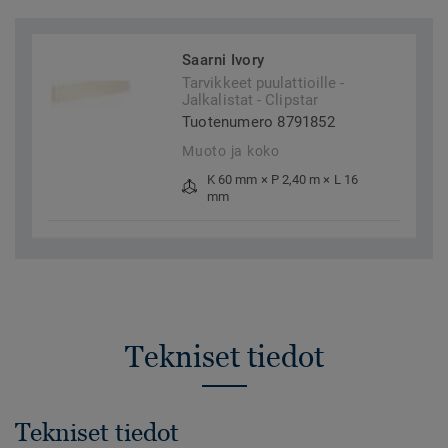
Saarni Ivory
Tarvikkeet puulattioille -
Jalkalistat - Clipstar
Tuotenumero 8791852
Muoto ja koko
K 60 mm × P 2,40 m × L 16
mm
Tekniset tiedot
Tekniset tiedot