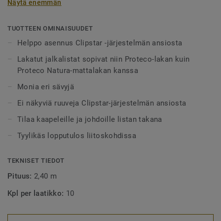
Näytä enemmän
ruuveilta. Listojen taakse jää tilaa kaapeleille ja johdoille.
Lista voidaan ruuvata, naulata tai liimata. Lakattu pinta
TUOTTEEN OMINAISUUDET
sopii niin Protecolle -lakalle kuin Proteco Natura –
Helppo asennus Clipstar -järjestelmän ansiosta
mattalakalle. Koska puu on luonnontuote, voi tuotteissa
Lakatut jalkalistat sopivat niin Proteco-lakan kuin
esiintyä hieman eroja värissä ja rakenteessa.
Proteco Natura-mattalakan kanssa
Monia eri sävyjä
Ei näkyviä ruuveja Clipstar-järjestelmän ansiosta
Tilaa kaapeleille ja johdoille listan takana
Tyylikäs lopputulos liitoskohdissa
TEKNISET TIEDOT
Pituus:
2,40 m
Kpl per laatikko:
10