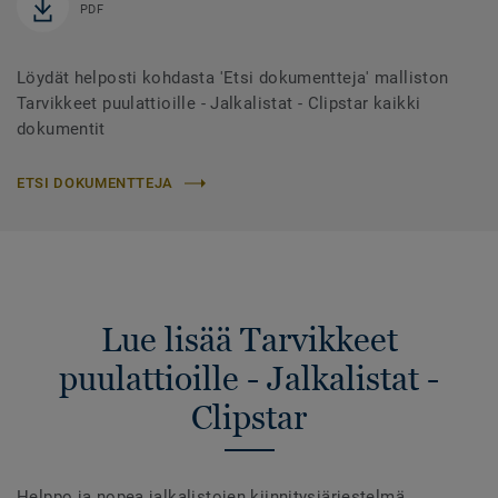
PDF
Löydät helposti kohdasta 'Etsi dokumentteja' malliston
Tarvikkeet puulattioille - Jalkalistat - Clipstar kaikki
dokumentit
ETSI DOKUMENTTEJA
Lue lisää Tarvikkeet
puulattioille - Jalkalistat -
Clipstar
Helppo ja nopea jalkalistojen kiinnitysjärjestelmä.