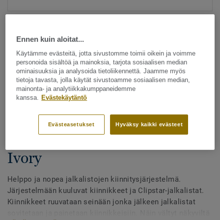
Ennen kuin aloitat...
Käytämme evästeitä, jotta sivustomme toimii oikein ja voimme
personoida sisältöä ja mainoksia, tarjota sosiaalisen median
ominaisuuksia ja analysoida tietoliikennettä. Jaamme myös
tietoja tavasta, jolla käytät sivustoamme sosiaalisen median,
Katso kaikki kuosit - NCS ja LRV (27)
mainonta- ja analytiikkakumppaneidemme
kanssa.
Evästekäytäntö
Listat
Tarvikkeet puulattioille -
Evästeasetukset
Hyväksy kaikki evästeet
Jalkalistat - Clipstar - Saarni
Ivory
Helppo ja nopea jalkalistojen kiinnitysjärjestelmä.
Järjestelmään kuuluvat kiinnikkeet ja Clipstar-jalkalistat.
Kiinnikkeet ruuvataan seinään jonka jälkeen jalkalistat
sovitetaan ja painetaan kiinnikkeisiin. Näin vältyt näkyviltä