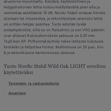
akustoiva muovimatto. Kestävä, käytännöllinen ja
helppohoitoinen lattia tuntuu miellyttävältä jalan alla ja
vaimentaa askelääntä 18 dB. Nordic Stabil voidaan liimata
alustaan tai irtoasentaa, ja tekstiilipohjan ansiosta lattia
on erittäin helppo asentaa. Tuote edistää hyvää
sisäympäristöä, sillä se on ftalaatiton ja sen VOC-päästöt
ovat alhaiset.Kulutuskerroksen paksuus on 0,35 mm.
TopClean XP -PUR-pintakäsittely tekee lattiasta kulutusta
kestävän ja helpottaa hoitoa. Mallistossa on 20 puu-, kivi-
& ja betonikuosia harmonisissa väreissä.
Tuote Nordic Stabil Wild Oak LIGHT soveltuu
käytettäväksi
Terveyden- ja vanhustenhoito
Asuminen