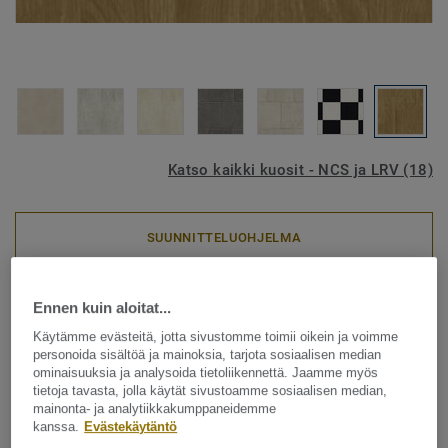
Katso kaikki kuosit - NCS ja LRV (18)
SUUNNITTELUOHJELMA
Heterogeeniset muovimatot
|
Akustiset lattiat
|
Asuntojen
Ennen kuin aloitat...
vinyylilattiat
Käytämme evästeitä, jotta sivustomme toimii oikein ja voimme
Nordic Stabil - Wild Oak
personoida sisältöä ja mainoksia, tarjota sosiaalisen median
ominaisuuksia ja analysoida tietoliikennettä. Jaamme myös
LIGHT
tietoja tavasta, jolla käytät sivustoamme sosiaalisen median,
mainonta- ja analytiikkakumppaneidemme
Nordic Stabil on erityisesti asuntotuotantoon suunniteltu
kanssa.
Evästekäytäntö