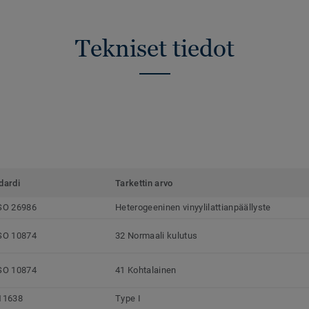
Tekniset tiedot
dardi
Tarkettin arvo
SO 26986
Heterogeeninen vinyylilattianpäällyste
SO 10874
32 Normaali kulutus
SO 10874
41 Kohtalainen
11638
Type I