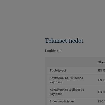
Tekniset tiedot
Luokittelu
Stan
Tuotetyyppi
EN I
Käyttöluokka julkisessa
EN I
käytössä
Käyttöluokka teollisessa
EN I
käytössä
Sideainepitoisuus
ISO 