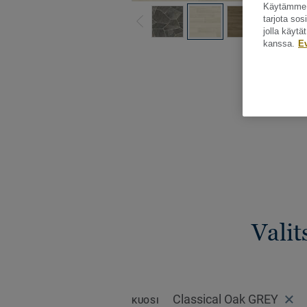
Käytämme e
tarjota so
jolla käyt
kanssa.
E
Katso kaikki ku
Valit
Classical Oak GREY
KUOSI