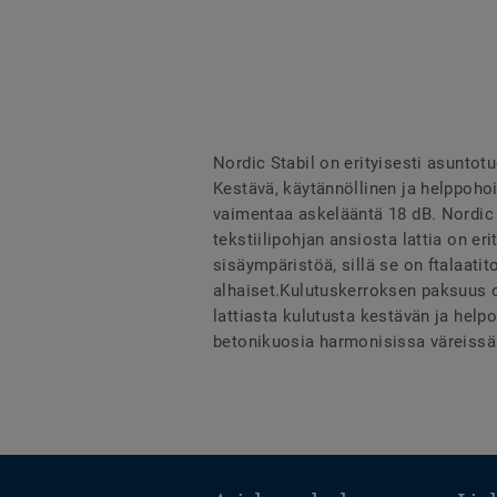
Nordic Stabil on erityisesti asunto
Kestävä, käytännöllinen ja helppohoit
vaimentaa askelääntä 18 dB. Nordic S
tekstiilipohjan ansiosta lattia on er
sisäympäristöä, sillä se on ftalaati
alhaiset.Kulutuskerroksen paksuus 
lattiasta kulutusta kestävän ja helpo
betonikuosia harmonisissa väreissä