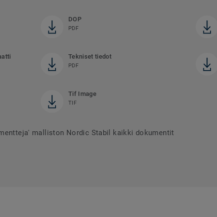
DOP
PDF
atti
Tekniset tiedot
PDF
Tif Image
TIF
mentteja' malliston Nordic Stabil kaikki dokumentit