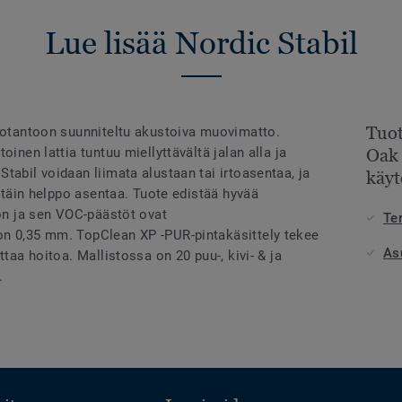
Lue lisää Nordic Stabil
Tuot
tuotantoon suunniteltu akustoiva muovimatto.
oinen lattia tuntuu miellyttävältä jalan alla ja
Oak
tabil voidaan liimata alustaan tai irtoasentaa, ja
käyt
ittäin helppo asentaa. Tuote edistää hyvää
ton ja sen VOC-päästöt ovat
Te
on 0,35 mm. TopClean XP -PUR-pintakäsittely tekee
As
ttaa hoitoa. Mallistossa on 20 puu-, kivi- & ja
.