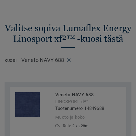
Valitse sopiva Lumaflex Energy
Linosport xf²™ -kuosi tästä
Veneto NAVY 688
KUOSI
Veneto NAVY 688
LINOSPORT xf²™
Tuotenumero 14849688
Muoto ja koko
Rulla 2 x ≤28m