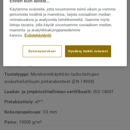
Ennen kuin aloitat...
myös helppo ja taloudellinen hoitaa. Yhdistämällä
TUOTTEEN OMINAISUUDET
Käytämme evästeitä, jotta sivustomme toimii oikein ja voimme
linoleum-pinta Lumaflex Energy-alusrakenteeseen saadaan
Ihanteellinen lukion liikuntasalin lattia
personoida sisältöä ja mainoksia, tarjota sosiaalisen median
useille eri lajeille sopiva urheilulattia.
ominaisuuksia ja analysoida tietoliikennettä. Jaamme myös
Kestää äärimmäisen hyvin kulutusta ja painumia
tietoja tavasta, jolla käytät sivustoamme sosiaalisen median,
mainonta- ja analytiikkakumppaneidemme
Lumaflex Extreme -alusrakenne tekee lattiasta
kanssa.
Evästekäytäntö
joustavan
Kustannustehokas hoito
Evästeasetukset
Hyväksy kaikki evästeet
TEKNISET TIEDOT
Tuotetyyppi:
Monitoimikäyttöön tarkoitettujen
sisäurheilutilojen pintarakenteet (EN 14904)
Laadun- ja ympäristöhallinnan sertifikaatit:
ISO 14001
Pintakäsittely:
xf²™
Kokonaispaksuus:
33 mm
Paino:
15000 g/m²