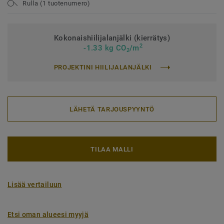
Rulla (1 tuotenumero)
Kokonaishiilijalanjälki (kierrätys)
2
-1.33 kg CO
/m
2
PROJEKTINI HIILIJALANJÄLKI
LÄHETÄ TARJOUSPYYNTÖ
TILAA MALLI
Lisää vertailuun
Etsi oman alueesi myyjä