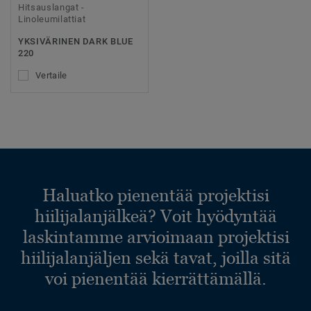
Hitsauslangat -
Linoleumilattiat
YKSIVÄRINEN DARK BLUE
220
Vertaile
Haluatko pienentää projektisi
hiilijalanjälkeä? Voit hyödyntää
laskintamme arvioimaan projektisi
hiilijalanjäljen sekä tavat, joilla sitä
voi pienentää kierrättämällä.