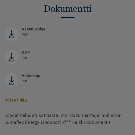
Dokumentti
Asennusohje
PDF
DOP
PDF
Hoito-ohje
PDF
Katso lisää
Löydät helposti kohdasta 'Etsi dokumentteja' malliston
Lumaflex Energy Linosport xf²™ kaikki dokumentit