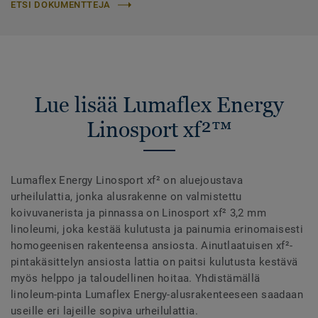
ETSI DOKUMENTTEJA
Lue lisää Lumaflex Energy
Linosport xf²™
Lumaflex Energy Linosport xf² on aluejoustava
urheilulattia, jonka alusrakenne on valmistettu
koivuvanerista ja pinnassa on Linosport xf² 3,2 mm
linoleumi, joka kestää kulutusta ja painumia erinomaisesti
homogeenisen rakenteensa ansiosta. Ainutlaatuisen xf²-
pintakäsittelyn ansiosta lattia on paitsi kulutusta kestävä
myös helppo ja taloudellinen hoitaa. Yhdistämällä
linoleum-pinta Lumaflex Energy-alusrakenteeseen saadaan
useille eri lajeille sopiva urheilulattia.