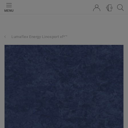
0
MENU
Lumaflex Energy Linosport xf²™