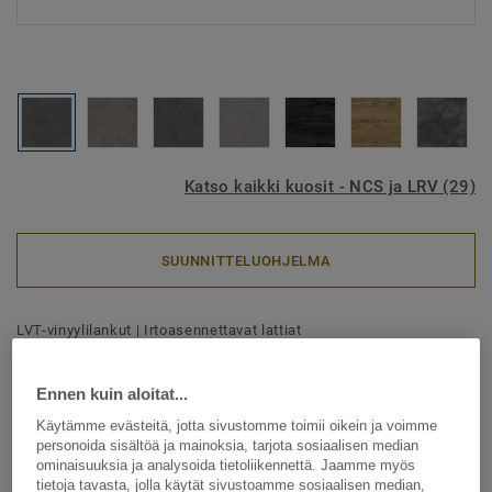
Katso kaikki kuosit - NCS ja LRV (29)
SUUNNITTELUOHJELMA
LVT-vinyylilankut
|
Irtoasennettavat lattiat
iD Inspiration Loose-lay -
Metal Plate GRID
Ennen kuin aloitat...
Käytämme evästeitä, jotta sivustomme toimii oikein ja voimme
personoida sisältöä ja mainoksia, tarjota sosiaalisen median
Ainutlaatuinen asennustekniikka mahdollistaa nopean ja
ominaisuuksia ja analysoida tietoliikennettä. Jaamme myös
kustannustehokkaan asennuksen. iD Inspiration Loose-lay
tietoja tavasta, jolla käytät sivustoamme sosiaalisen median,