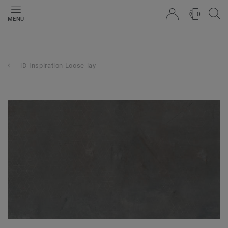
0
MENU
iD Inspiration Loose-lay