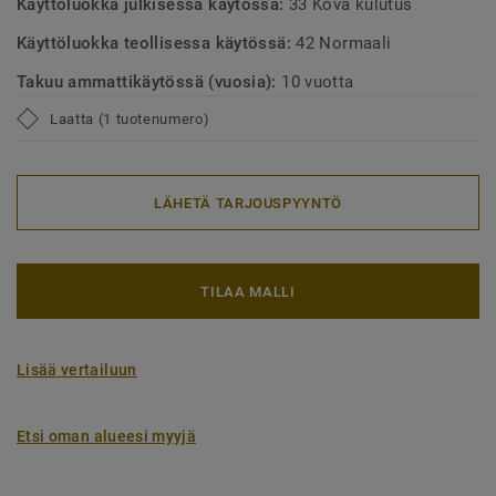
Käyttöluokka julkisessa käytössä:
33 Kova kulutus
Käyttöluokka teollisessa käytössä:
42 Normaali
Takuu ammattikäytössä (vuosia):
10 vuotta
Laatta (1 tuotenumero)
LÄHETÄ TARJOUSPYYNTÖ
TILAA MALLI
Lisää vertailuun
Etsi oman alueesi myyjä