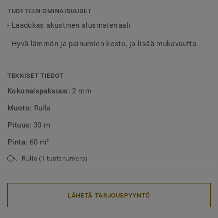
tuntua. Varastotuote.
TUOTTEEN OMINAISUUDET
- Laadukas akustinen alusmateriaali
- Hyvä lämmön ja painumien kesto, ja lisää mukavuutta.
TEKNISET TIEDOT
Kokonaispaksuus:
2 mm
Muoto:
Rulla
Pituus:
30 m
Pinta:
60 m²
Rulla (1 tuotenumero)
LÄHETÄ TARJOUSPYYNTÖ