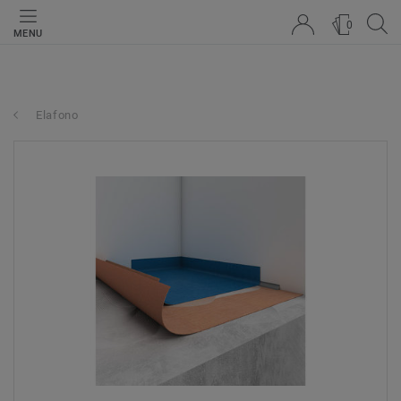
0
MENU
Elafono