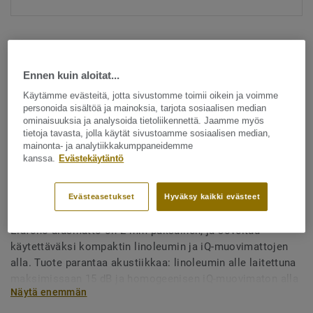
Ennen kuin aloitat...
Käytämme evästeitä, jotta sivustomme toimii oikein ja voimme
personoida sisältöä ja mainoksia, tarjota sosiaalisen median
Katso kaikki kuosit - NCS ja LRV (1)
ominaisuuksia ja analysoida tietoliikennettä. Jaamme myös
tietoja tavasta, jolla käytät sivustoamme sosiaalisen median,
mainonta- ja analytiikkakumppaneidemme
Alusmateriaalit
kanssa.
Evästekäytäntö
Elafono - Elafono 2,0 mm -
Korkki
Evästeasetukset
Hyväksy kaikki evästeet
Elafono-alusmatto on 2 mm paksuinen, ja soveltuu
käytettäväksi kompaktin linoleumin ja iQ-muovimattojen
alla. Tuote parantaa akustiikkaa: linoleumin alle laitettuna
maksimissaan 15 dB ja homogeenisen iQ-muovimaton alla
Näytä enemmän
12 dB. Elafono parantaa myös huoneen akustiikkaa, ja
lisää painumankestoa, eristää lämpöä ja lisää mukavuuden