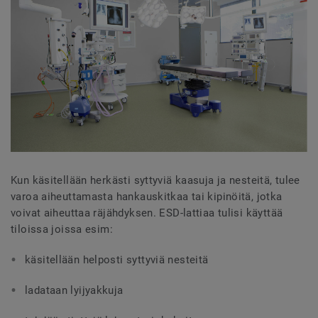
Kun käsitellään herkästi syttyviä kaasuja ja nesteitä, tulee
varoa aiheuttamasta hankauskitkaa tai kipinöitä, jotka
voivat aiheuttaa räjähdyksen. ESD-lattiaa tulisi käyttää
tiloissa joissa esim:
käsitellään helposti syttyviä nesteitä
ladataan lyijyakkuja