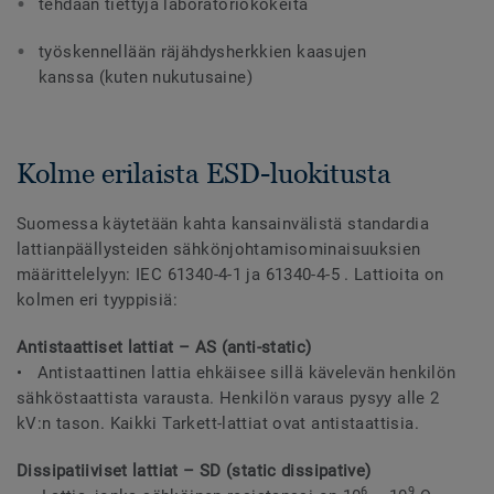
tehdään tiettyjä laboratoriokokeita
työskennellään räjähdysherkkien kaasujen
kanssa (kuten nukutusaine)
Kolme erilaista ESD-luokitusta
Suomessa käytetään kahta kansainvälistä standardia
lattianpäällysteiden sähkönjohtamisominaisuuksien
määrittelelyyn: IEC 61340-4-1 ja 61340-4-5 . Lattioita on
kolmen eri tyyppisiä:
Antistaattiset lattiat – AS (anti-static)
• Antistaattinen lattia ehkäisee sillä kävelevän henkilön
sähköstaattista varausta. Henkilön varaus pysyy alle 2
kV:n tason. Kaikki Tarkett-lattiat ovat antistaattisia.
Dissipatiiviset lattiat – SD (static dissipative)
6
9