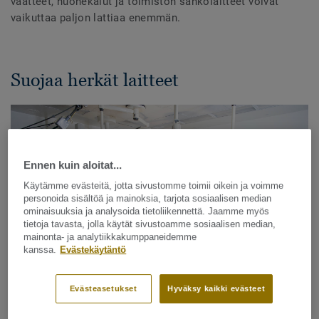
vaatteet, huonekalut ja toimiston sähkölaitteet voivat
vaikuttaa paljon lattiaa enemmän.
Suojaa herkät laitteet
Ennen kuin aloitat...
Käytämme evästeitä, jotta sivustomme toimii oikein ja voimme
personoida sisältöä ja mainoksia, tarjota sosiaalisen median
ominaisuuksia ja analysoida tietoliikennettä. Jaamme myös
tietoja tavasta, jolla käytät sivustoamme sosiaalisen median,
mainonta- ja analytiikkakumppaneidemme
kanssa.
Evästekäytäntö
Evästeasetukset
Hyväksy kaikki evästeet
Sähkön purkautuminen voi aiheuttaa vaurioita herkkiin
teknisiin välineisiin ja sytyttää herkästi syttyviä kaasuja.