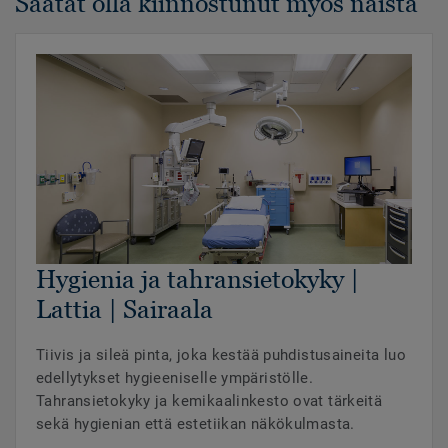
Saatat olla kiinnostunut myös näistä
Hygienia ja tahransietokyky |
Lattia | Sairaala
Tiivis ja sileä pinta, joka kestää puhdistusaineita luo
edellytykset hygieeniselle ympäristölle.
Tahransietokyky ja kemikaalinkesto ovat tärkeitä
sekä hygienian että estetiikan näkökulmasta.