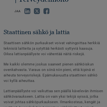
JAA
Staattinen sähkö ja lattia
Staattisen sähkön purkaukset voivat vahingoittaa herkkiä
teknisiä laitteita ja sytyttää herkästi syttyviä kaasuja.
Oikea lattianpäällyste voi vähentää näitä riskejä.
Me kaikki olemme joskus saaneet pienen sähköiskun
ovenkahvasta. Varaus on siinä niin pieni, että kipinä ei
aiheuta terveysriskejä. Epämukavuutta staattinen sähkö
voi kyllä aiheuttaa.
Lattianpäällyste voi vaikuttaa sen päällä kävelevän ihmisen
sähkövaraukseen. Lattia on vain yksi tekijä syissä, jotka
voivat johtaa sähköpurkaukseen. Ilmankosteus, kengät ja