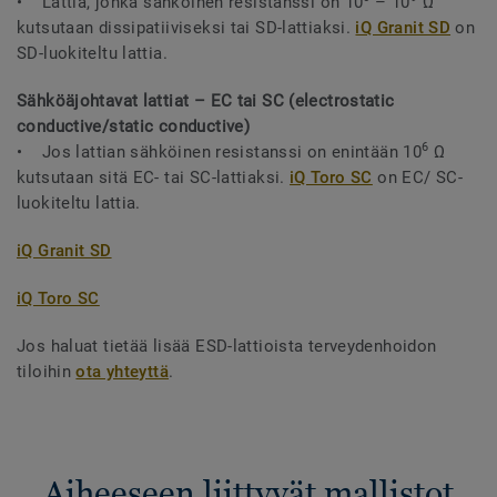
• Lattia, jonka sähköinen resistanssi on 10
– 10
Ω
kutsutaan dissipatiiviseksi tai SD-lattiaksi.
iQ Granit SD
on
SD-luokiteltu lattia.
Sähköäjohtavat lattiat – EC tai SC (electrostatic
conductive/static conductive)
6
• Jos lattian sähköinen resistanssi on enintään 10
Ω
kutsutaan sitä EC- tai SC-lattiaksi.
iQ Toro SC
on EC/ SC-
luokiteltu lattia.
iQ Granit SD
iQ Toro SC
Jos haluat tietää lisää ESD-lattioista terveydenhoidon
tiloihin
ota yhteyttä
.
Aiheeseen liittyvät mallistot