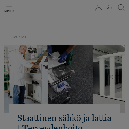
0
MENU
Kotisivu
Staattinen sähkö ja lattia
| Terveydenhoito