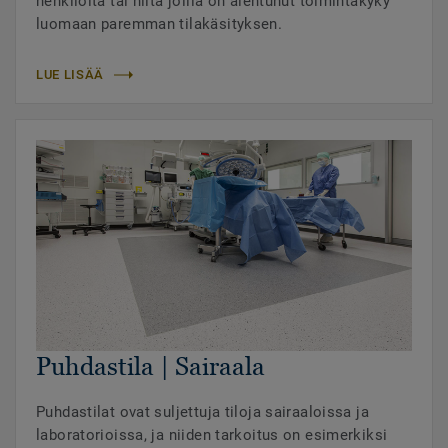
henkilöitä tai niitä joilla on alentunut toimintakyky
luomaan paremman tilakäsityksen.
LUE LISÄÄ
Puhdastila | Sairaala
Puhdastilat ovat suljettuja tiloja sairaaloissa ja
laboratorioissa, ja niiden tarkoitus on esimerkiksi