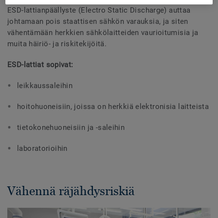
ESD-lattianpäällyste (Electro Static Discharge) auttaa
johtamaan pois staattisen sähkön varauksia, ja siten
vähentämään herkkien sähkölaitteiden vaurioitumisia ja
muita häiriö- ja riskitekijöitä.
ESD-lattiat sopivat:
leikkaussaleihin
hoitohuoneisiin, joissa on herkkiä elektronisia laitteista
tietokonehuoneisiin ja -saleihin
laboratorioihin
Vähennä räjähdysriskiä