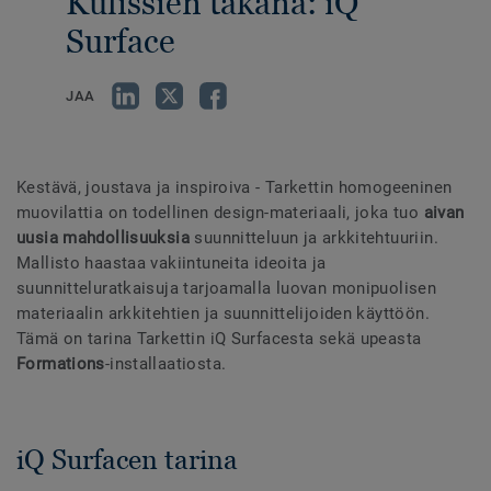
Kulissien takana: iQ
Surface
JAA
Kestävä, joustava ja inspiroiva - Tarkettin homogeeninen
muovilattia on todellinen design-materiaali, joka tuo
aivan
uusia mahdollisuuksia
suunnitteluun ja arkkitehtuuriin.
Mallisto haastaa vakiintuneita ideoita ja
suunnitteluratkaisuja tarjoamalla luovan monipuolisen
materiaalin arkkitehtien ja suunnittelijoiden käyttöön.
Tämä on tarina Tarkettin iQ Surfacesta sekä upeasta
Formations
-installaatiosta.
iQ Surfacen tarina