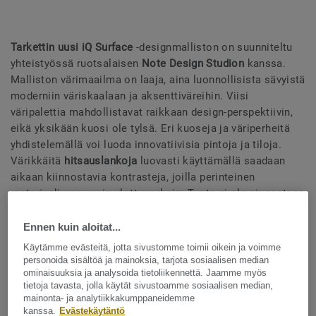
Tarkettin uusi iQ Surface
-designmalliston on suunniteltu
yhteistyössä ruotsalaisen
Note Design Studion
kanssa.
Malliston värimaailma on laaja, aina luonnollisista sävyistä
moderniin väriskaalaan ja aksenttiväreihin. Viisi
väripalettia mahdollistavat raikkaan design-perspektiivin,
eikä yksikään kuosi ole tylsä. Eri kuoseja ja väriperheitä
yhdistelemällä voi luoda innovatiivisia pintoja ja tiloja.
Värikkäitä
hitsauslankoja
luovasti käyttämällä saadaan
aikaan kiinnostavia kontrasteja, joilla perinteinen
materiaali saa uusia ulottuvuuksia. Tuote ei ole ainoastaan
homogeeninen muovilattia, vaan materiaalin avulla voi
sisustaa kokonaisen tilan. Materiaali antaa
uusia
Ennen kuin aloitat...
mahdollisuuksia
arkkitehtuuriin ja muotoiluun.
Käytämme evästeitä, jotta sivustomme toimii oikein ja voimme
personoida sisältöä ja mainoksia, tarjota sosiaalisen median
ominaisuuksia ja analysoida tietoliikennettä. Jaamme myös
tietoja tavasta, jolla käytät sivustoamme sosiaalisen median,
Malliston alkuperä
mainonta- ja analytiikkakumppaneidemme
kanssa.
Evästekäytäntö