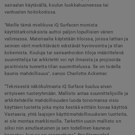
sairaalan käytävällä, koulun luokkahuoneessa tai
vanhusten hoitokodissa.
"Meille tämä mielikuva iQ Surfacen monista
käyttötarkoituksista auttoi paljon lopullisien värien
valinnassa. Materiaalia käytetään tiloissa, joissa lattian ja
seinien värit merkittävästi edistävät hyvinvointia ja tilan
kokemista. Kouluja tai sairaanhoidon tiloja määrittelevä
suunnittelija tai arkkitehti voi nyt ilmaista ja projisoida
positiivista tunnetta tilan suunnittelussa. Se on todella
kaunis mahdollisuus", sanoo Charlotte Ackemar.
”Teknisestä näkökulmasta iQ Surface kuuluu aivan
erityiseen tuoteryhmään. Mallisto antaa suunnittelijoille ja
arkkitehdeille mahdollisuuden luoda toivomansa visio
käyttäen tuotetta joka myös kestää erittäin kovaa käyttöä.
Vastaavia, yhtä laajojen käyttömahdollisuuksien tuotteita,
ei ole montaa markkinoilla. Tarkettin uusin mallisto on
siksi niin ainutlaatuinen ja sen todellinen kauneus
korostuu, kun se on asennettuna”, Per Sternegård,