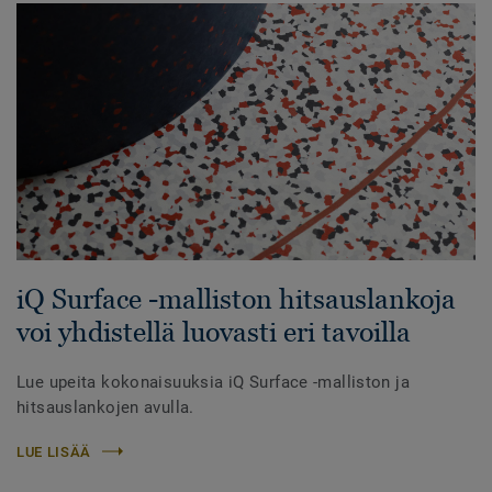
iQ Surface -malliston hitsauslankoja
voi yhdistellä luovasti eri tavoilla
Lue upeita kokonaisuuksia iQ Surface -malliston ja
hitsauslankojen avulla.
LUE LISÄÄ