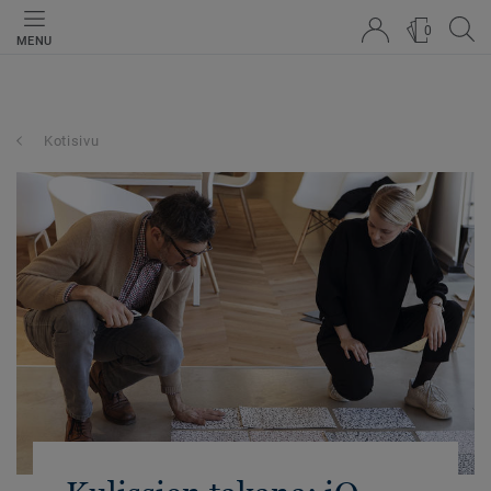
0
MENU
Kotisivu