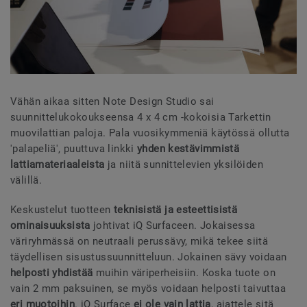
Vähän aikaa sitten Note Design Studio sai
suunnittelukokoukseensa 4 x 4 cm -kokoisia Tarkettin
muovilattian paloja. Pala vuosikymmeniä käytössä ollutta
'palapeliä', puuttuva linkki
yhden kestävimmistä
lattiamateriaaleista
ja niitä sunnittelevien yksilöiden
välillä.
Keskustelut tuotteen
teknisistä ja esteettisistä
ominaisuuksista
johtivat iQ Surfaceen. Jokaisessa
väriryhmässä on neutraali perussävy, mikä tekee siitä
täydellisen sisustussuunnitteluun. Jokainen sävy voidaan
helposti yhdistää
muihin väriperheisiin. Koska tuote on
vain 2 mm paksuinen, se myös voidaan helposti taivuttaa
eri muotoihin
. iQ Surface
ei ole vain lattia
, ajattele sitä