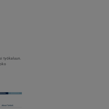
si työkaluun.
koko