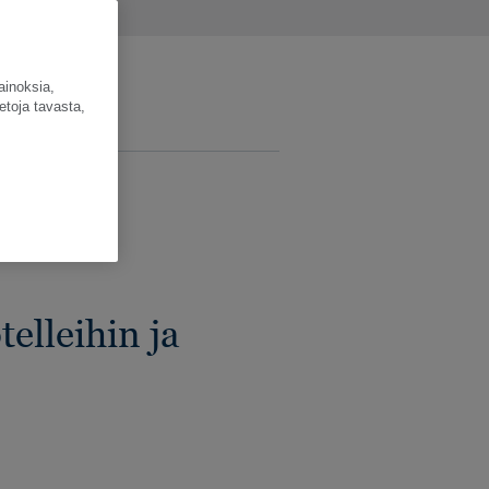
ainoksia,
etoja tavasta,
T:
elleihin ja