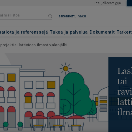
Etsi jälleenmyyjä
Tarkennettu haku
aatiota ja referenssejä
Tukea ja palvelua
Dokumentit
Tarket
aprojektisi lattioiden ilmastojalanjälki
Las
tai
rav
lat
ilm