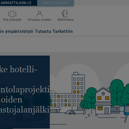
AMMATTILAISILLE
KULUTTAJILLE
0
Ota yhteyttä
Kirjaudu sisään
Mallitilaus
tin ympäristötyö
Tutustu Tarkettiin
ke hotelli-
intolaprojektisi
tioiden
astojalanjälki