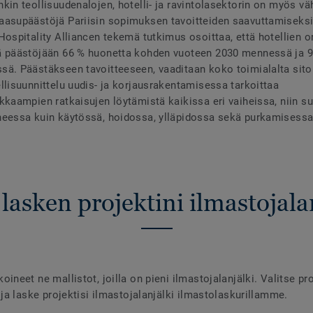
kin teollisuudenalojen, hotelli- ja ravintolasektorin on myös v
asupäästöjä Pariisin sopimuksen tavoitteiden saavuttamiseksi
Hospitality Alliancen tekemä tutkimus osoittaa, että hotellien o
ä päästöjään 66 % huonetta kohden vuoteen 2030 mennessä ja 
ä. Päästäkseen tavoitteeseen, vaaditaan koko toimialalta sito
llisuunnittelu uudis- ja korjausrakentamisessa tarkoittaa
kkaampien ratkaisujen löytämistä kaikissa eri vaiheissa, niin suu
eessa kuin käytössä, hoidossa, ylläpidossa sekä purkamisessa
lasken projektini ilmastojala
ineet ne mallistot, joilla on pieni ilmastojalanjälki. Valitse pro
 ja laske projektisi ilmastojalanjälki ilmastolaskurillamme.