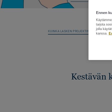
Ennen kui
Käytämme e
tarjota so
jolla käyt
KUINKA LASKEN PROJEKTINI ILMASTOJAL
kanssa.
E
Kestävän k