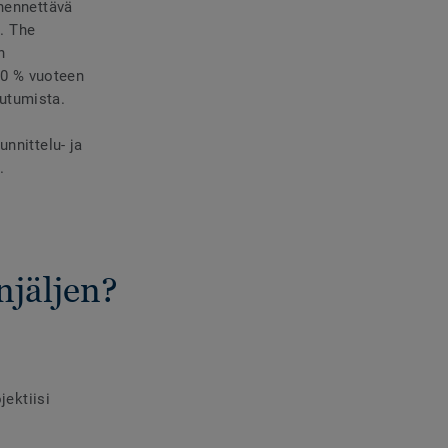
ähennettävä
. The
n
90 % vuoteen
utumista.
nnittelu- ja
.
njäljen?
jektiisi