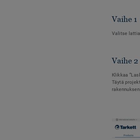
Vaihe 1
Valitse latti
Vaihe 2
Klikkaa ”Lask
Täytä projek
rakennuksen 