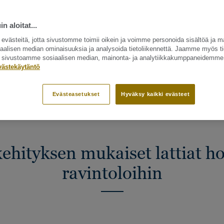
n aloitat...
västeitä, jotta sivustomme toimii oikein ja voimme personoida sisältöä ja m
siaalisen median ominaisuuksia ja analysoida tietoliikennettä. Jaamme myös ti
ät sivustoamme sosiaalisen median, mainonta- ja analytiikkakumppaneidemme
ANJÄLJEN?
VALITSE LATTIA
SAATAT MYÖS OLLA KIINNOSTUNU
västekäytäntö
Evästeasetukset
Hyväksy kaikki evästeet
ehityksen mukaiset lattiat hot
ravintoloihin