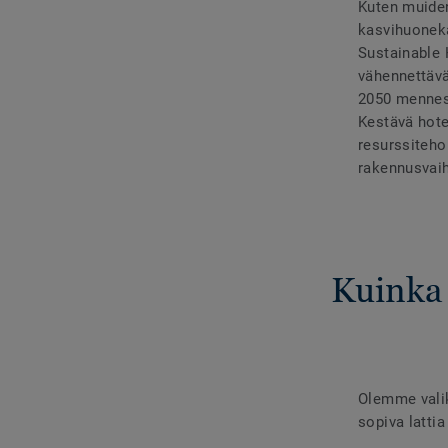
Kuten muiden
kasvihuoneka
Sustainable 
vähennettäv
2050 menness
Kestävä hote
resurssiteho
rakennusvaih
Kuinka 
Olemme valiko
sopiva lattia