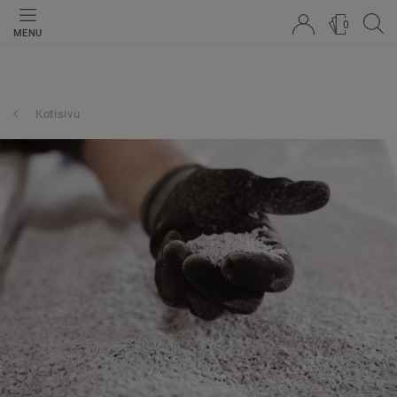
0
MENU
Kotisivu