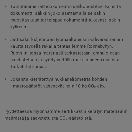
Toimitamme rahtidokumentin sähköpostitse. Kiinnitä
dokumentti säkkiin joko asettamalla se säkin
muovitaskuun tai teippaa dokumentti tukevasti säkin
kylkeen.
Jättisäkit kuljetetaan työmaalta ensin välivarastoinnin
kautta täydellä rekalla tehtaallemme Ronnebyhyn,
Ruotsiin, jossa materiaali tarkastetaan, granuloidaan,
puhdistetaan ja hyödynnetään raaka-aineena uusissa
Tarkett-lattioissa.
Jokaista kierrätettyä hukkaneliömetriä kohden
ilmastopäästöt vähenevät noin 10 kg CO₂-ekv.
Pyydettäessä myönnämme sertifikaatin kerätyn materiaalin
määrästä ja saavutetuista CO₂‑säästöistä.