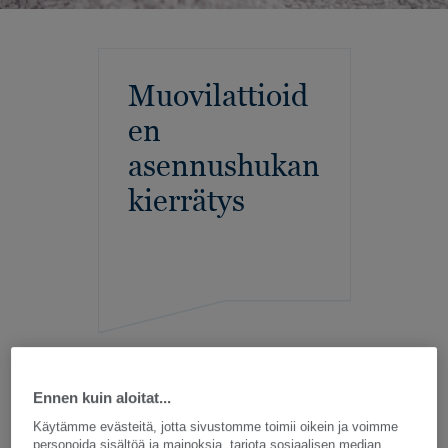
Muovilattioid
en
asennushukan
kierrätys
Ennen kuin aloitat...
Käytämme evästeitä, jotta sivustomme toimii oikein ja voimme
personoida sisältöä ja mainoksia, tarjota sosiaalisen median