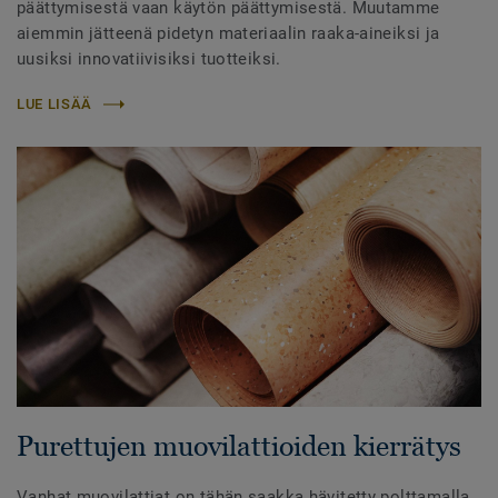
päättymisestä vaan käytön päättymisestä. Muutamme
aiemmin jätteenä pidetyn materiaalin raaka-aineiksi ja
uusiksi innovatiivisiksi tuotteiksi.
LUE LISÄÄ
Purettujen muovilattioiden kierrätys
Vanhat muovilattiat on tähän saakka hävitetty polttamalla.