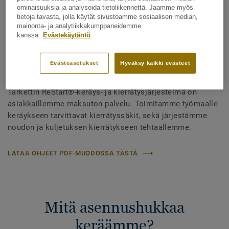
ominaisuuksia ja analysoida tietoliikennettä. Jaamme myös
Muovilattioiden asennushukan
tietoja tavasta, jolla käytät sivustoamme sosiaalisen median,
mainonta- ja analytiikkakumppaneidemme
kierrätys
kanssa.
Evästekäytäntö
Evästeasetukset
Hyväksy kaikki evästeet
Tarkettin ReStart®-keräys- ja kierrätysjärjestelmä on
asiakkaillemme maksuton palvelu. Toimitamme työmaalle
keräykseen tarvittavat kierrätyssäkit, sekä järjestämme
noudon ja kuljetuksen kierrätykseen tehtaallemme.
LATAA OHJEET PDF-MUODOSSA TÄSTÄ
Mitä asennushukkaa
keräämme?