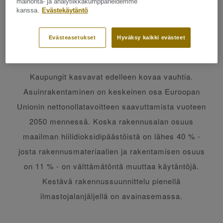
mainonta- ja analytiikkakumppaneidemme
kanssa.
Evästekäytäntö
Kestävän kehityksen mukainen
asuminen
Evästeasetukset
Hyväksy kaikki evästeet
Kaupungit kasvavat edelleen kovaa vauhtia.
Asuinrakentaminen on keskeinen osa Euroopan
Unionin nettonollatavoitteen saavuttamista vuoteen
2050 mennessä. Koska rakennusalan osuus
maailman hiilidioksidipäästöistä on lähes 40 % -
josta rakennusmateriaalien ja rakentamisen osuus
on 11 % - on välttämätöntä muuttaa käytäntöjä.
Kestävä rakennussuunnittelu pienellä
ilmastojalanjäljellä on avainasemassa.