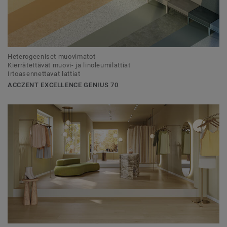
Heterogeeniset muovimatot
Kierrätettävät muovi- ja linoleumilattiat
Irtoasennettavat lattiat
ACCZENT EXCELLENCE GENIUS 70