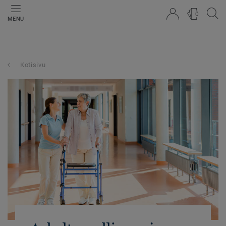
0
MENU
Kotisivu