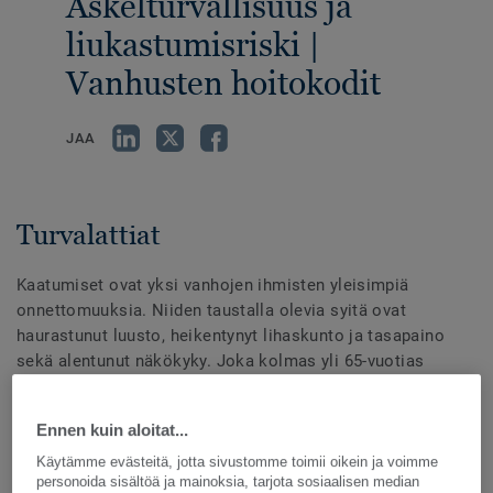
Askelturvallisuus ja
liukastumisriski |
Vanhusten hoitokodit
JAA
Turvalattiat
Kaatumiset ovat yksi vanhojen ihmisten yleisimpiä
onnettomuuksia. Niiden taustalla olevia syitä ovat
haurastunut luusto, heikentynyt lihaskunto ja tasapaino
sekä alentunut näkökyky. Joka kolmas yli 65-vuotias
kaatuu keskimäärin kerran vuodessa. Yli 80-vuotiailla luku
on kaksi kolmesta.
Ennen kuin aloitat...
Yksi tapa vähentää kaatumisia on käyttää liukastumista
Käytämme evästeitä, jotta sivustomme toimii oikein ja voimme
personoida sisältöä ja mainoksia, tarjota sosiaalisen median
ehkäiseviä lattioita. Portaat ja tasoerot on merkittävä