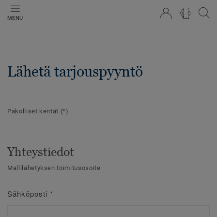
0
MENU
Lähetä tarjouspyyntö
Pakolliset kentät
(*)
Yhteystiedot
Mallilähetyksen toimitusosoite
Sähköposti
*