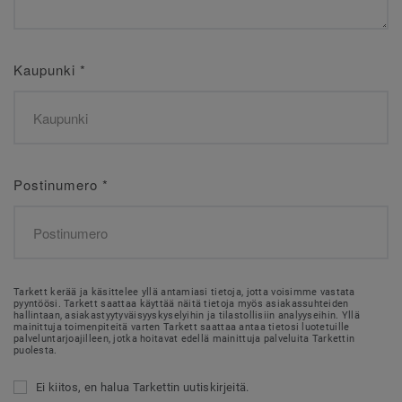
Kaupunki
*
Postinumero
*
Tarkett kerää ja käsittelee yllä antamiasi tietoja, jotta voisimme vastata
pyyntöösi. Tarkett saattaa käyttää näitä tietoja myös asiakassuhteiden
hallintaan, asiakastyytyväisyyskyselyihin ja tilastollisiin analyyseihin. Yllä
mainittuja toimenpiteitä varten Tarkett saattaa antaa tietosi luotetuille
palveluntarjoajilleen, jotka hoitavat edellä mainittuja palveluita Tarkettin
puolesta.
Ei kiitos, en halua Tarkettin uutiskirjeitä.