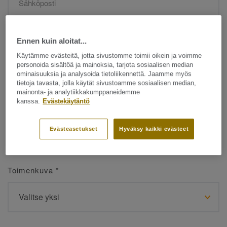
Etunimi
*
Ennen kuin aloitat...
Käytämme evästeitä, jotta sivustomme toimii oikein ja voimme
personoida sisältöä ja mainoksia, tarjota sosiaalisen median
ominaisuuksia ja analysoida tietoliikennettä. Jaamme myös
tietoja tavasta, jolla käytät sivustoamme sosiaalisen median,
mainonta- ja analytiikkakumppaneidemme
kanssa.
Evästekäytäntö
Sukunimi
*
Evästeasetukset
Hyväksy kaikki evästeet
Toimenkuva
*