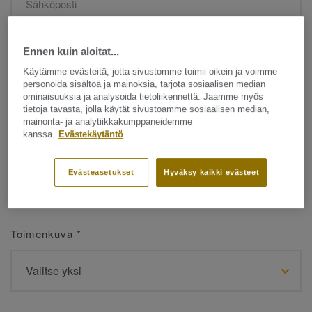
Ennen kuin aloitat...
Etunimi
*
Käytämme evästeitä, jotta sivustomme toimii oikein ja voimme
personoida sisältöä ja mainoksia, tarjota sosiaalisen median
ominaisuuksia ja analysoida tietoliikennettä. Jaamme myös
tietoja tavasta, jolla käytät sivustoamme sosiaalisen median,
mainonta- ja analytiikkakumppaneidemme
kanssa.
Evästekäytäntö
Sukunimi
*
Evästeasetukset
Hyväksy kaikki evästeet
Toimenkuva
*