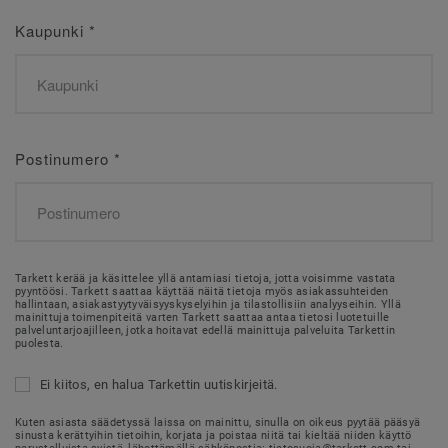
Kaupunki
*
Postinumero
*
Tarkett kerää ja käsittelee yllä antamiasi tietoja, jotta voisimme vastata
pyyntöösi. Tarkett saattaa käyttää näitä tietoja myös asiakassuhteiden
hallintaan, asiakastyytyväisyyskyselyihin ja tilastollisiin analyyseihin. Yllä
mainittuja toimenpiteitä varten Tarkett saattaa antaa tietosi luotetuille
palveluntarjoajilleen, jotka hoitavat edellä mainittuja palveluita Tarkettin
puolesta.
Ei kiitos, en halua Tarkettin uutiskirjeitä.
Kuten asiasta säädetyssä laissa on mainittu, sinulla on oikeus pyytää pääsyä
sinusta kerättyihin tietoihin, korjata ja poistaa niitä tai kieltää niiden käyttö