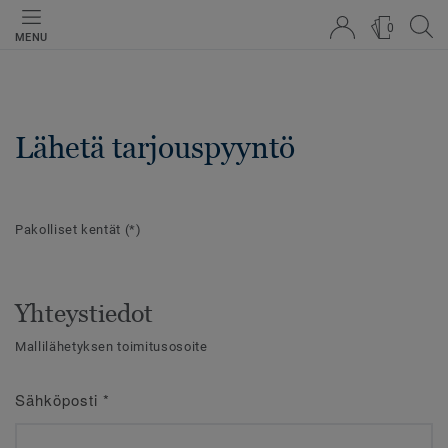
0
MENU
Lähetä tarjouspyyntö
Pakolliset kentät
(*)
Yhteystiedot
Mallilähetyksen toimitusosoite
Sähköposti
*