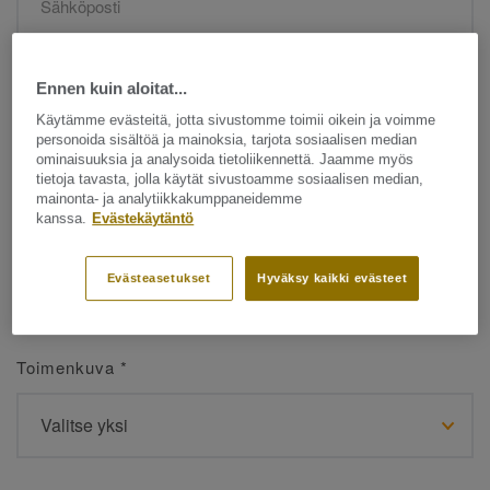
Etunimi
*
Ennen kuin aloitat...
Käytämme evästeitä, jotta sivustomme toimii oikein ja voimme
personoida sisältöä ja mainoksia, tarjota sosiaalisen median
ominaisuuksia ja analysoida tietoliikennettä. Jaamme myös
tietoja tavasta, jolla käytät sivustoamme sosiaalisen median,
mainonta- ja analytiikkakumppaneidemme
kanssa.
Evästekäytäntö
Sukunimi
*
Evästeasetukset
Hyväksy kaikki evästeet
Toimenkuva
*