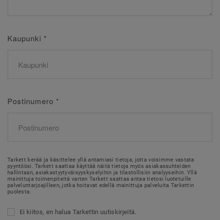
Kaupunki
*
Postinumero
*
Tarkett kerää ja käsittelee yllä antamiasi tietoja, jotta voisimme vastata
pyyntöösi. Tarkett saattaa käyttää näitä tietoja myös asiakassuhteiden
hallintaan, asiakastyytyväisyyskyselyihin ja tilastollisiin analyyseihin. Yllä
mainittuja toimenpiteitä varten Tarkett saattaa antaa tietosi luotetuille
palveluntarjoajilleen, jotka hoitavat edellä mainittuja palveluita Tarkettin
puolesta.
Ei kiitos, en halua Tarkettin uutiskirjeitä.