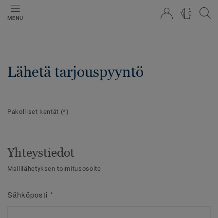
0
MENU
Lähetä tarjouspyyntö
Pakolliset kentät
(*)
Yhteystiedot
Mallilähetyksen toimitusosoite
Sähköposti
*