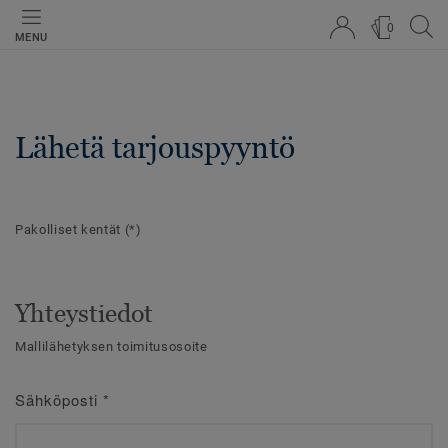
0
MENU
Lähetä tarjouspyyntö
Pakolliset kentät
(*)
Yhteystiedot
Mallilähetyksen toimitusosoite
Sähköposti
*