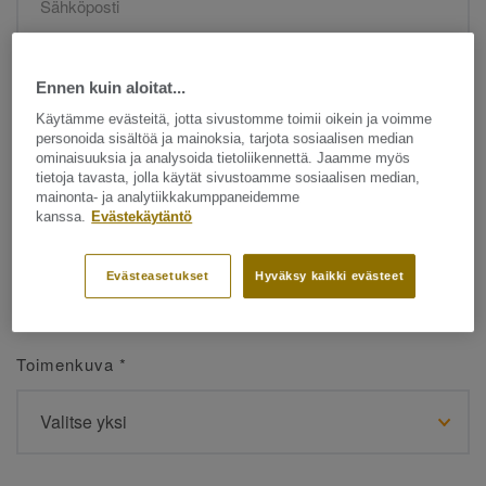
Etunimi
*
Ennen kuin aloitat...
Käytämme evästeitä, jotta sivustomme toimii oikein ja voimme
personoida sisältöä ja mainoksia, tarjota sosiaalisen median
ominaisuuksia ja analysoida tietoliikennettä. Jaamme myös
tietoja tavasta, jolla käytät sivustoamme sosiaalisen median,
mainonta- ja analytiikkakumppaneidemme
kanssa.
Evästekäytäntö
Sukunimi
*
Evästeasetukset
Hyväksy kaikki evästeet
Toimenkuva
*