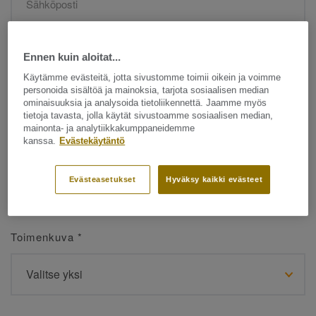
Etunimi
*
Ennen kuin aloitat...
Käytämme evästeitä, jotta sivustomme toimii oikein ja voimme
personoida sisältöä ja mainoksia, tarjota sosiaalisen median
ominaisuuksia ja analysoida tietoliikennettä. Jaamme myös
tietoja tavasta, jolla käytät sivustoamme sosiaalisen median,
mainonta- ja analytiikkakumppaneidemme
kanssa.
Evästekäytäntö
Sukunimi
*
Evästeasetukset
Hyväksy kaikki evästeet
Toimenkuva
*