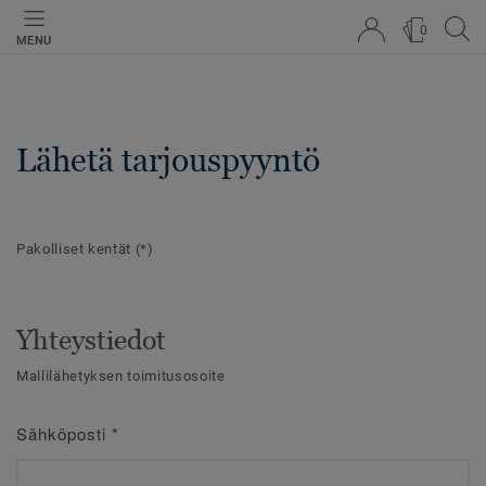
0
MENU
Lähetä tarjouspyyntö
Pakolliset kentät
(*)
Yhteystiedot
Mallilähetyksen toimitusosoite
Sähköposti
*