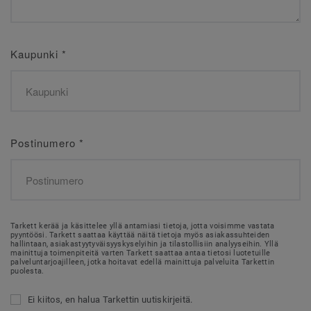
Kaupunki
*
Postinumero
*
Tarkett kerää ja käsittelee yllä antamiasi tietoja, jotta voisimme vastata
pyyntöösi. Tarkett saattaa käyttää näitä tietoja myös asiakassuhteiden
hallintaan, asiakastyytyväisyyskyselyihin ja tilastollisiin analyyseihin. Yllä
mainittuja toimenpiteitä varten Tarkett saattaa antaa tietosi luotetuille
palveluntarjoajilleen, jotka hoitavat edellä mainittuja palveluita Tarkettin
puolesta.
Ei kiitos, en halua Tarkettin uutiskirjeitä.