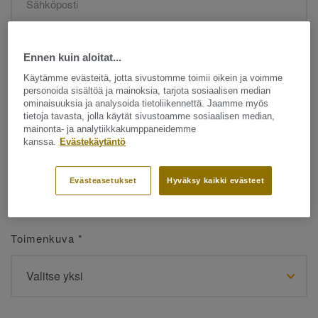
Etunimi
*
Ennen kuin aloitat...
Käytämme evästeitä, jotta sivustomme toimii oikein ja voimme
personoida sisältöä ja mainoksia, tarjota sosiaalisen median
ominaisuuksia ja analysoida tietoliikennettä. Jaamme myös
tietoja tavasta, jolla käytät sivustoamme sosiaalisen median,
mainonta- ja analytiikkakumppaneidemme
kanssa.
Evästekäytäntö
Sukunimi
*
Evästeasetukset
Hyväksy kaikki evästeet
Toimenkuva
*