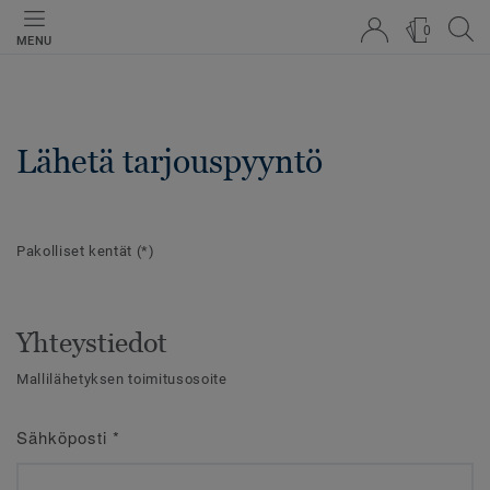
0
MENU
Lähetä tarjouspyyntö
Pakolliset kentät
(*)
Yhteystiedot
Mallilähetyksen toimitusosoite
Sähköposti
*