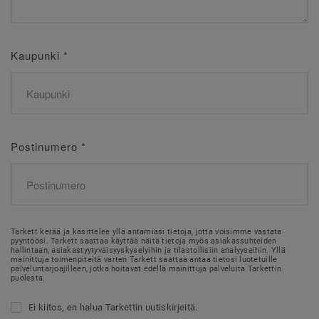
Kaupunki
*
Postinumero
*
Tarkett kerää ja käsittelee yllä antamiasi tietoja, jotta voisimme vastata
pyyntöösi. Tarkett saattaa käyttää näitä tietoja myös asiakassuhteiden
hallintaan, asiakastyytyväisyyskyselyihin ja tilastollisiin analyyseihin. Yllä
mainittuja toimenpiteitä varten Tarkett saattaa antaa tietosi luotetuille
palveluntarjoajilleen, jotka hoitavat edellä mainittuja palveluita Tarkettin
puolesta.
Ei kiitos, en halua Tarkettin uutiskirjeitä.