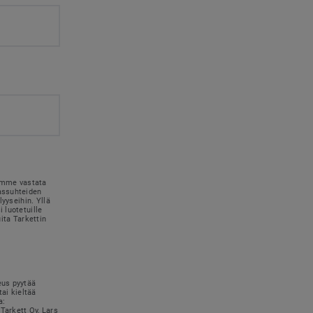
simme vastata
kassuhteiden
lyyseihin. Yllä
 luotetuille
uita Tarkettin
eus pyytää
tai kieltää
a:
Tarkett Oy, Lars