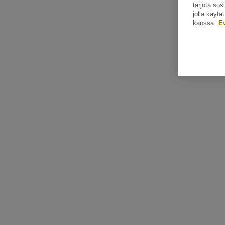
tarjota so
jolla käyt
kanssa.
E