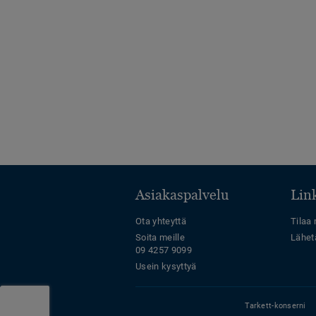
Asiakaspalvelu
Link
Ota yhteyttä
Tilaa 
Soita meille
Lähet
09 4257 9099
Usein kysyttyä
Tarkett-konserni