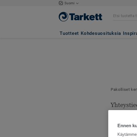
Suomi
Tuotteet
Kohdesuosituksia
Inspir
Pakolliset ke
Yhteystie
Mallilähetyks
toimitusosoit
Ennen kui
Käytämme e