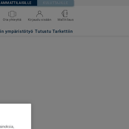
AMMATTILAISILLE
KULUTTAJILLE
0
Ota yhteyttä
Kirjaudu sisään
Mallitilaus
tin ympäristötyö
Tutustu Tarkettiin
ainoksia,