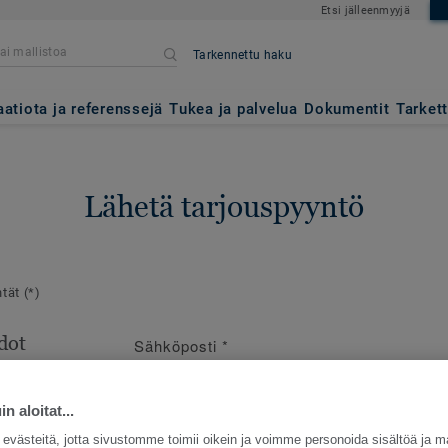
Etsi jälleenmyyjä
Tarkennettu haku
aatiota ja referenssejä
Tukea ja palvelua
Dokumentit
Tarket
Lähetä tarjouspyyntö
ntät
(*)
dot
Sähköposti
*
en
e
n aloitat...
västeitä, jotta sivustomme toimii oikein ja voimme personoida sisältöä ja m