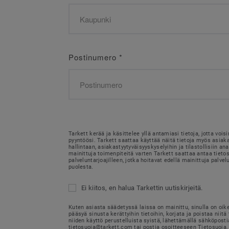
Postinumero
*
Tarkett kerää ja käsittelee yllä antamiasi tietoja, jotta voi
pyyntöösi. Tarkett saattaa käyttää näitä tietoja myös asia
hallintaan, asiakastyytyväisyyskyselyihin ja tilastollisiin ana
mainittuja toimenpiteitä varten Tarkett saattaa antaa tietosi
palveluntarjoajilleen, jotka hoitavat edellä mainittuja palvel
puolesta.
Ei kiitos, en halua Tarkettin uutiskirjeitä.
Kuten asiasta säädetyssä laissa on mainittu, sinulla on oik
pääsyä sinusta kerättyihin tietoihin, korjata ja poistaa niitä 
niiden käyttö perustelluista syistä, lähettämällä sähköposti
tietosuoja@tarkett.com tai postia osoitteeseen Tietosuoja, 