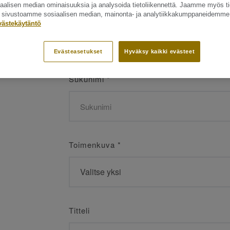
siaalisen median ominaisuuksia ja analysoida tietoliikennettä. Jaamme myös ti
Etunimi
*
ät sivustoamme sosiaalisen median, mainonta- ja analytiikkakumppaneidemme
västekäytäntö
Evästeasetukset
Hyväksy kaikki evästeet
Sukunimi
*
Toimenkuva
*
Titteli