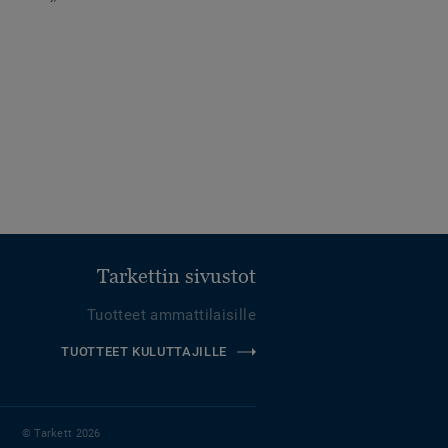
Tarkettin sivustot
Tuotteet ammattilaisille
TUOTTEET KULUTTAJILLE
© Tarkett 2026