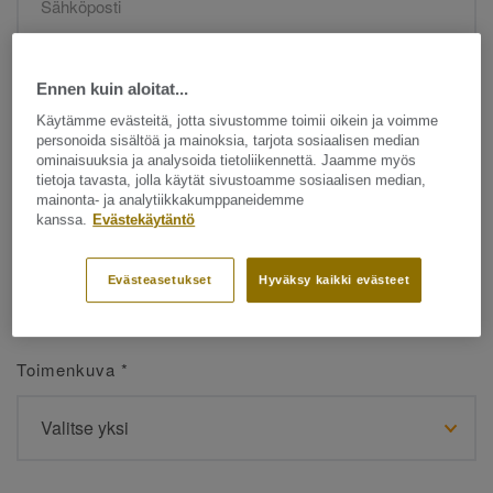
Etunimi
*
Ennen kuin aloitat...
Käytämme evästeitä, jotta sivustomme toimii oikein ja voimme
personoida sisältöä ja mainoksia, tarjota sosiaalisen median
ominaisuuksia ja analysoida tietoliikennettä. Jaamme myös
tietoja tavasta, jolla käytät sivustoamme sosiaalisen median,
mainonta- ja analytiikkakumppaneidemme
kanssa.
Evästekäytäntö
Sukunimi
*
Evästeasetukset
Hyväksy kaikki evästeet
Toimenkuva
*