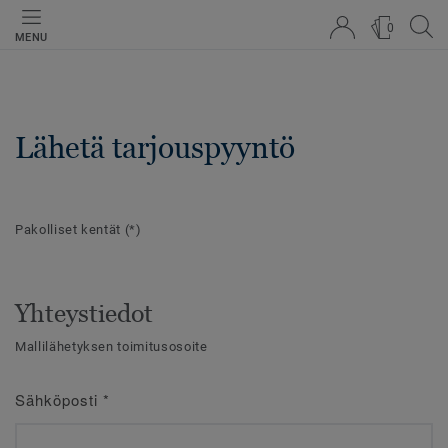
0
MENU
Lähetä tarjouspyyntö
Pakolliset kentät
(*)
Yhteystiedot
Mallilähetyksen toimitusosoite
Sähköposti
*