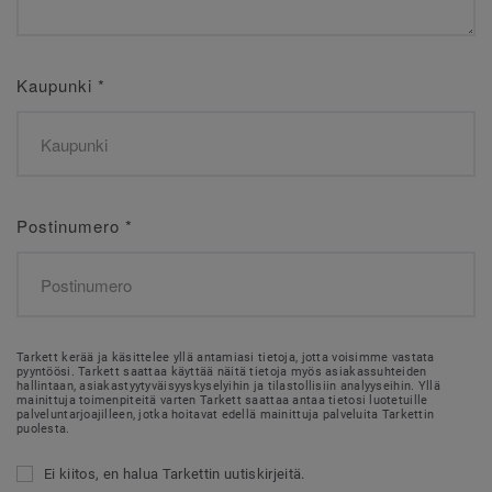
Kaupunki
*
Postinumero
*
Tarkett kerää ja käsittelee yllä antamiasi tietoja, jotta voisimme vastata
pyyntöösi. Tarkett saattaa käyttää näitä tietoja myös asiakassuhteiden
hallintaan, asiakastyytyväisyyskyselyihin ja tilastollisiin analyyseihin. Yllä
mainittuja toimenpiteitä varten Tarkett saattaa antaa tietosi luotetuille
palveluntarjoajilleen, jotka hoitavat edellä mainittuja palveluita Tarkettin
puolesta.
Ei kiitos, en halua Tarkettin uutiskirjeitä.