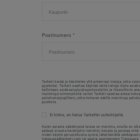
Postinumero
*
Tarkett kerää ja käsittelee yllä antamiasi tietoja, jotta voi
pyyntöösi. Tarkett saattaa käyttää näitä tietoja myös asia
hallintaan, asiakastyytyväisyyskyselyihin ja tilastollisiin ana
mainittuja toimenpiteitä varten Tarkett saattaa antaa tietosi
palveluntarjoajilleen, jotka hoitavat edellä mainittuja palvel
puolesta.
Ei kiitos, en halua Tarkettin uutiskirjeitä.
Kuten asiasta säädetyssä laissa on mainittu, sinulla on oik
pääsyä sinusta kerättyihin tietoihin, korjata ja poistaa niitä 
niiden käyttö perustelluista syistä, lähettämällä sähköposti
tietosuoja@tarkett.com tai postia osoitteeseen Tietosuoja, 