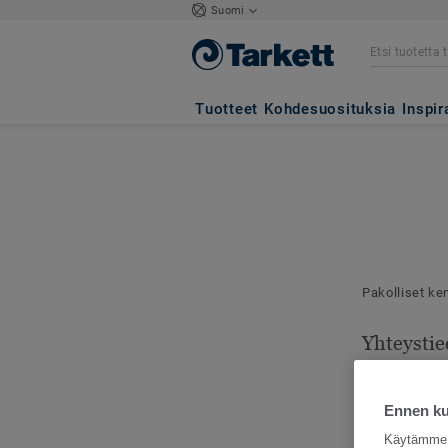
Suomi
Tuotteet
Kohdesuosituksia
Inspir
Pakolliset ke
Yhteystie
Mallilähetyks
toimitusosoit
Ennen kui
Käytämme e