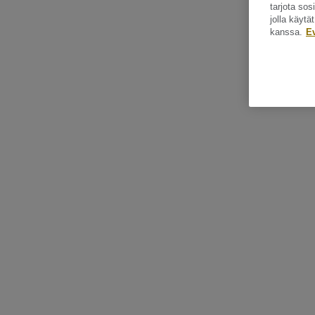
tarjota so
jolla käyt
kanssa.
E