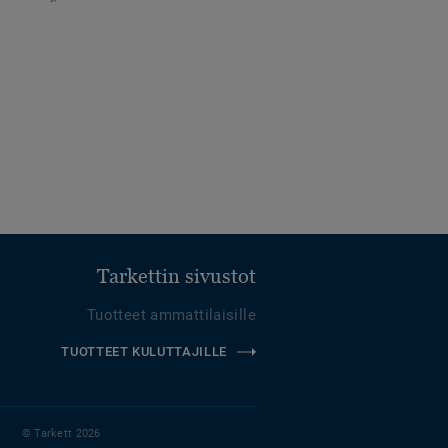
Tarkettin sivustot
Tuotteet ammattilaisille
TUOTTEET KULUTTAJILLE
© Tarkett 2026