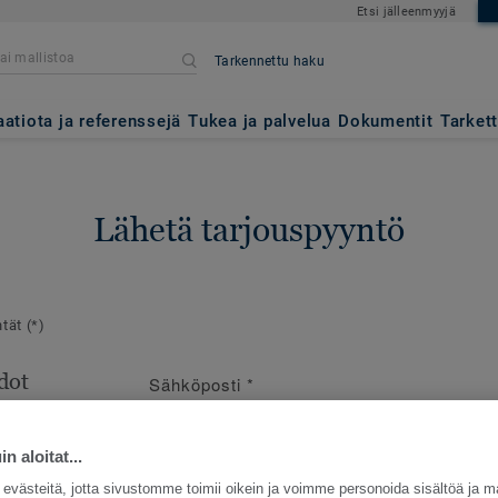
Etsi jälleenmyyjä
Tarkennettu haku
aatiota ja referenssejä
Tukea ja palvelua
Dokumentit
Tarket
Lähetä tarjouspyyntö
ntät
(*)
dot
Sähköposti
*
en
e
n aloitat...
västeitä, jotta sivustomme toimii oikein ja voimme personoida sisältöä ja m