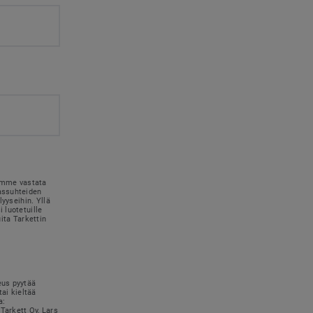
simme vastata
kassuhteiden
lyyseihin. Yllä
 luotetuille
uita Tarkettin
eus pyytää
tai kieltää
a:
Tarkett Oy, Lars