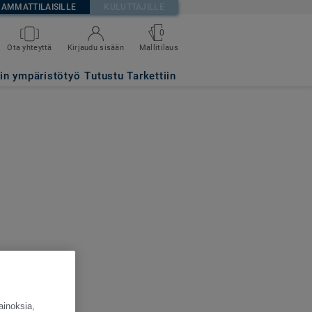
AMMATTILAISILLE
KULUTTAJILLE
0
Ota yhteyttä
Kirjaudu sisään
Mallitilaus
tin ympäristötyö
Tutustu Tarkettiin
ainoksia,