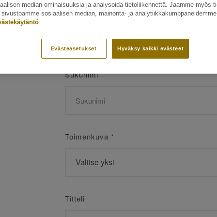
siaalisen median ominaisuuksia ja analysoida tietoliikennettä. Jaamme myös ti
Etunimi
*
ät sivustoamme sosiaalisen median, mainonta- ja analytiikkakumppaneidemme
västekäytäntö
Evästeasetukset
Hyväksy kaikki evästeet
Sukunimi
*
Toimenkuva
*
Titteli