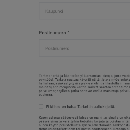
Postinumero
*
Tarkett kerää ja käsittelee yllä antamiasi tietoja, jotta voi
pyyntöösi. Tarkett saattaa käyttää näitä tietoja myös asia
hallintaan, asiakastyytyväisyyskyselyihin ja tilastollisiin ana
mainittuja toimenpiteitä varten Tarkett saattaa antaa tietosi
palveluntarjoajilleen, jotka hoitavat edellä mainittuja palvel
puolesta.
Ei kiitos, en halua Tarkettin uutiskirjeitä.
Kuten asiasta säädetyssä laissa on mainittu, sinulla on oik
pääsyä sinusta kerättyihin tietoihin, korjata ja poistaa niitä 
niiden käyttö perustelluista syistä, lähettämällä sähköposti
tietosuoja@tarkett.com tai postia osoitteeseen Tietosuoja, 