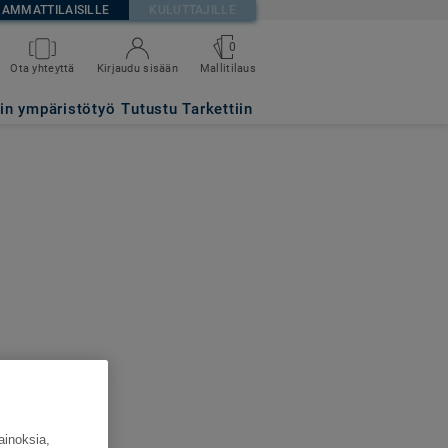
AMMATTILAISILLE
KULUTTAJILLE
0
Ota yhteyttä
Kirjaudu sisään
Mallitilaus
tin ympäristötyö
Tutustu Tarkettiin
ainoksia,