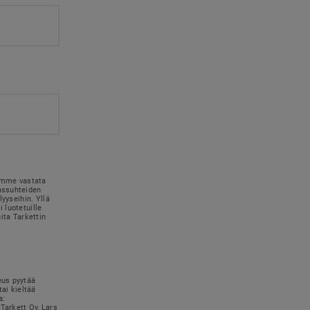
simme vastata
kassuhteiden
lyyseihin. Yllä
 luotetuille
uita Tarkettin
eus pyytää
tai kieltää
a:
Tarkett Oy, Lars