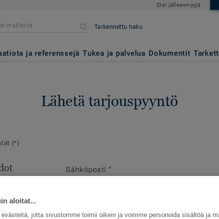
Etsi jälleenmyyjä
Tarkennettu haku
aatiota ja referenssejä
Tukea ja palvelua
Dokumentit
Tarket
Lähetä tarjouspyyntö
ntät
(*)
dot
Sähköposti
*
en
e
n aloitat...
västeitä, jotta sivustomme toimii oikein ja voimme personoida sisältöä ja m