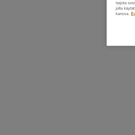
tarjota so
jolla käyt
kanssa.
E