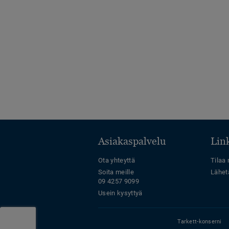
Asiakaspalvelu
Link
Ota yhteyttä
Tilaa 
Soita meille
Lähet
09 4257 9099
Usein kysyttyä
Tarkett-konserni