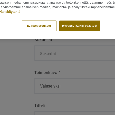
siaalisen median ominaisuuksia ja analysoida tietoliikennettä. Jaamme myös ti
Etunimi
*
ät sivustoamme sosiaalisen median, mainonta- ja analytiikkakumppaneidemme
västekäytäntö
Evästeasetukset
Hyväksy kaikki evästeet
Sukunimi
*
Toimenkuva
*
Titteli