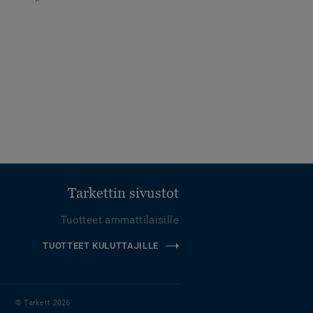
Tarkettin sivustot
Tuotteet ammattilaisille
TUOTTEET KULUTTAJILLE
© Tarkett 2026