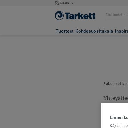
Suomi
Tuotteet
Kohdesuosituksia
Inspir
Pakolliset ke
Yhteystie
Mallilähetyks
toimitusosoit
Ennen kui
Käytämme e