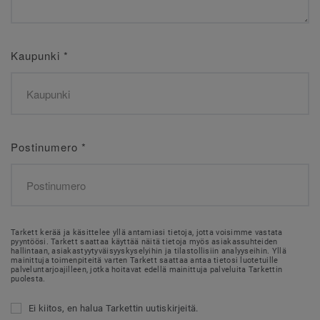
Kaupunki
*
Postinumero
*
Tarkett kerää ja käsittelee yllä antamiasi tietoja, jotta voisimme vastata
pyyntöösi. Tarkett saattaa käyttää näitä tietoja myös asiakassuhteiden
hallintaan, asiakastyytyväisyyskyselyihin ja tilastollisiin analyyseihin. Yllä
mainittuja toimenpiteitä varten Tarkett saattaa antaa tietosi luotetuille
palveluntarjoajilleen, jotka hoitavat edellä mainittuja palveluita Tarkettin
puolesta.
Ei kiitos, en halua Tarkettin uutiskirjeitä.