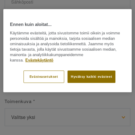
Etunimi
*
Ennen kuin aloitat...
Käytämme evästeitä, jotta sivustomme toimii oikein ja voimme
personoida sisältöä ja mainoksia, tarjota sosiaalisen median
ominaisuuksia ja analysoida tietoliikennettä. Jaamme myös
tietoja tavasta, jolla käytät sivustoamme sosiaalisen median,
mainonta- ja analytiikkakumppaneidemme
kanssa.
Evästekäytäntö
Sukunimi
*
Evästeasetukset
Hyväksy kaikki evästeet
Toimenkuva
*