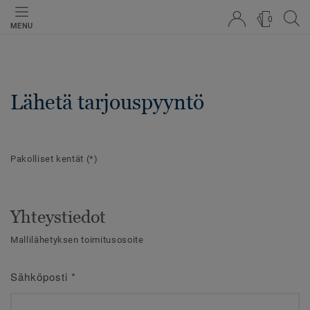
0
MENU
Lähetä tarjouspyyntö
Pakolliset kentät
(*)
Yhteystiedot
Mallilähetyksen toimitusosoite
Sähköposti
*