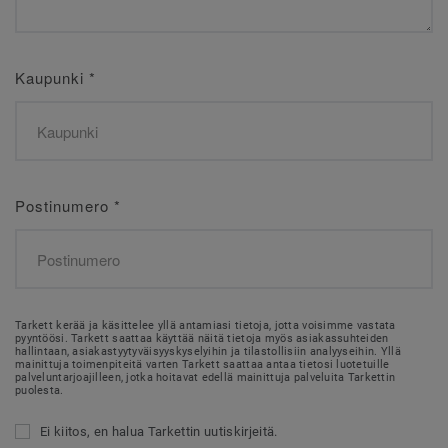
Kaupunki
*
Postinumero
*
Tarkett kerää ja käsittelee yllä antamiasi tietoja, jotta voisimme vastata
pyyntöösi. Tarkett saattaa käyttää näitä tietoja myös asiakassuhteiden
hallintaan, asiakastyytyväisyyskyselyihin ja tilastollisiin analyyseihin. Yllä
mainittuja toimenpiteitä varten Tarkett saattaa antaa tietosi luotetuille
palveluntarjoajilleen, jotka hoitavat edellä mainittuja palveluita Tarkettin
puolesta.
Ei kiitos, en halua Tarkettin uutiskirjeitä.