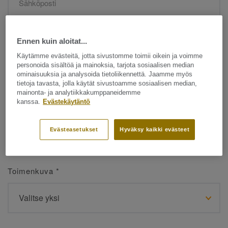
Etunimi
*
Ennen kuin aloitat...
Käytämme evästeitä, jotta sivustomme toimii oikein ja voimme
personoida sisältöä ja mainoksia, tarjota sosiaalisen median
ominaisuuksia ja analysoida tietoliikennettä. Jaamme myös
tietoja tavasta, jolla käytät sivustoamme sosiaalisen median,
mainonta- ja analytiikkakumppaneidemme
kanssa.
Evästekäytäntö
Sukunimi
*
Evästeasetukset
Hyväksy kaikki evästeet
Toimenkuva
*