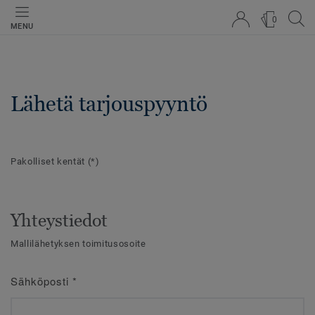
0
MENU
Lähetä tarjouspyyntö
Pakolliset kentät
(*)
Yhteystiedot
Mallilähetyksen toimitusosoite
Sähköposti
*